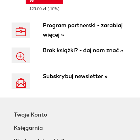
business
workflows to
129.00 zł
(-10%)
deliver intelligent
solutions
Program partnerski - zarabiaj
więcej »
Brak książki? - daj nam znać »
Subskrybuj newsletter »
Twoje Konto
Księgarnia