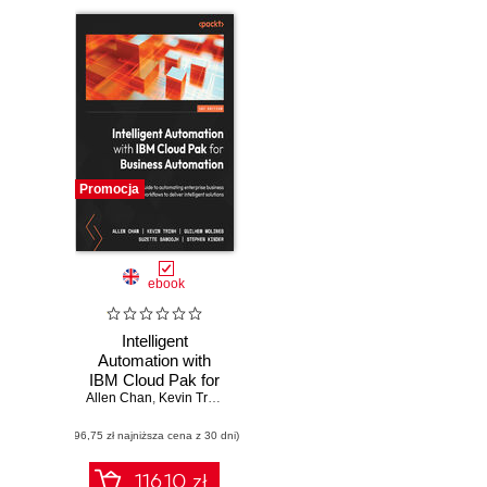
Promocja
ebook
Intelligent
Automation with
IBM Cloud Pak for
Allen Chan
Business
,
Kevin Trinh
,
Guilhem Molines
,
Suzette Samoojh
,
Stephe
Automation. A
(96,75 zł najniższa cena z 30 dni)
practical guide to
automating
enterprise
116.10 zł