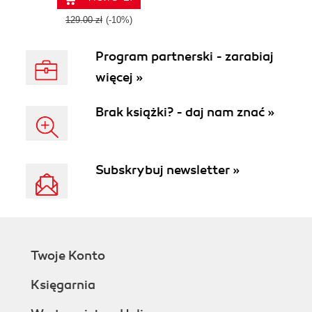
business
workflows to
129.00 zł
(-10%)
deliver intelligent
solutions
Program partnerski - zarabiaj
więcej »
Brak książki? - daj nam znać »
Subskrybuj newsletter »
Twoje Konto
Księgarnia