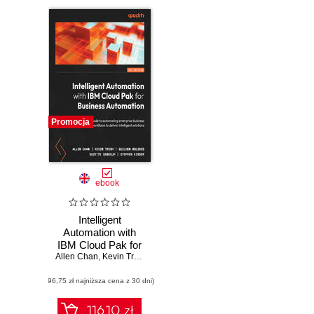
Promocja
ebook
Intelligent
Automation with
IBM Cloud Pak for
Allen Chan
Business
,
Kevin Trinh
,
Guilhem Molines
,
Suzette Samoojh
,
Stephe
Automation. A
(96,75 zł najniższa cena z 30 dni)
practical guide to
automating
enterprise
116.10 zł