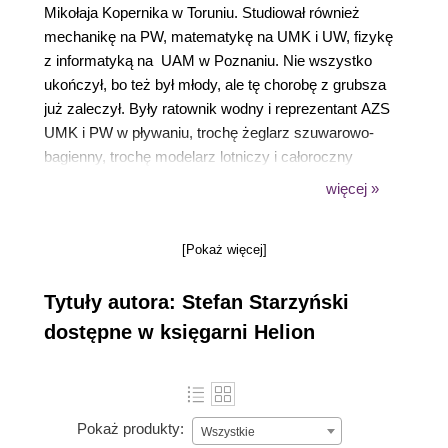
Mikołaja Kopernika w Toruniu. Studiował również
mechanikę na PW, matematykę na UMK i UW, fizykę
z informatyką na UAM w Poznaniu. Nie wszystko
ukończył, bo też był młody, ale tę chorobę z grubsza
już zaleczył. Były ratownik wodny i reprezentant AZS
UMK i PW w pływaniu, trochę żeglarz szuwarowo-
bagienny, trochę modelarz lotniczy i całoroczny
rowerzysta (jeździ rowerem trzykołowym,
więcej »
zabudowanym swojej konstrukcji). Lubi muzykę
jazzową i rozrywkową, kameralne koncerty oraz
[Pokaż więcej]
literaturę popularnonaukową. Ojciec 2 córek, które
kocha nad wszystko inne na tym świecie.
Tytuły autora: Stefan Starzyński
dostępne w księgarni Helion
Pokaż produkty:
Wszystkie