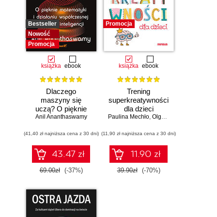
Bestseller
Promocja
Nowość
Promocja
książka
ebook
książka
ebook
Dlaczego
Trening
maszyny się
superkreatywności
uczą? O pięknie
dla dzieci
Anil Ananthaswamy
matematyki i
Paulina Mechło
,
Olga Geppert
działaniu
(41,40 zł najniższa cena z 30 dni)
współczesnej
(11,90 zł najniższa cena z 30 dni)
sztucznej
inteligencji
43.47 zł
11.90 zł
69.00zł
(-37%)
39.90zł
(-70%)