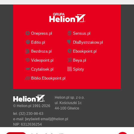
Onepress.pl
Sensus.pl
Editio.pl
DlaBystrzakow.pl
Bezdroza.pl
Ebookpoint.pl
Videopoint.pl
Beya.pl
Czytalisek.pl
Sploty
Biblio.Ebookpoint.pl
Helion.pl sp. z o.o.
ul. Kościuszki 1c
© Helion.pl 1991-2026
44-100 Gliwice
tel. (32) 230-98-63
e-mail:
[wyświetl email]@helion.pl
NIP: 6312636254
Regon: 241989027