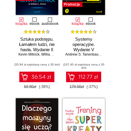
Promocja
książka
ebook
audiobook
książka
ebook
Sztuka podstępu.
Systemy
Łamałem ludzi, nie
operacyjne.
hasła. Wydanie II
Wydanie V
Kevin Mitnick
,
William L. Simon
Andrew S. Tanenbaum
,
Herbert Bos
(35,94 zł najniższa cena z 30 dni)
(107,40 zł najniższa cena z 30
dni)
36.54 zł
112.77 zł
59.90zł
(-39%)
179.00zł
(-37%)