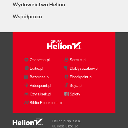
Wydawnictwo Helion
Współpraca
Onepress.pl
Sensus.pl
Editio.pl
DlaBystrzakow.pl
Bezdroza.pl
Ebookpoint.pl
Videopoint.pl
Beya.pl
Czytalisek.pl
Sploty
Biblio.Ebookpoint.pl
Helion.pl sp. z o.o.
ul. Kościuszki 1c