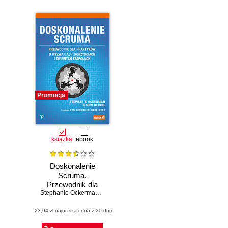
Promocja
książka
ebook
Doskonalenie
Scruma.
Przewodnik dla
praktyków. O
Stephanie Ockerman
,
Simon Reindl
wyzwaniach,
(23,94 zł najniższa cena z 30 dni)
korzyściach i
zwinnych