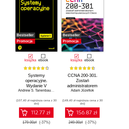
Bestseller
Bestseller
Promocja
Promocja
książka
ebook
książka
ebook
Systemy
CCNA 200-301.
operacyjne.
Zostań
Wydanie V
administratorem
Andrew S. Tanenbaum
,
Herbert Bos
Adam Józefiok
sieci
komputerowych
(107,40 zł najniższa cena z 30
(149,40 zł najniższa cena z 30
Cisco. Wydanie II
dni)
dni)
112.77 zł
156.87 zł
179.00zł
(-37%)
249.00zł
(-37%)