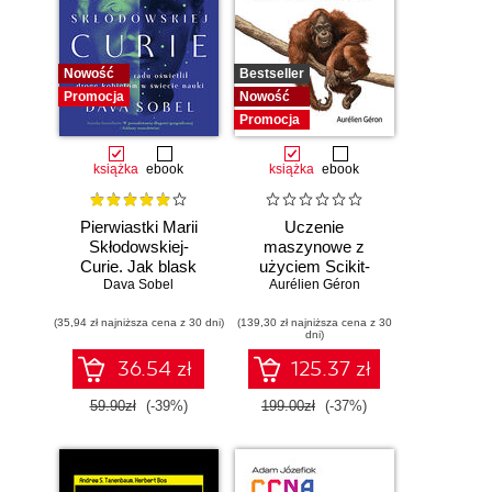
Nowość
Bestseller
Promocja
Nowość
Promocja
książka
ebook
książka
ebook
Pierwiastki Marii
Uczenie
Skłodowskiej-
maszynowe z
Curie. Jak blask
użyciem Scikit-
radu oświetlił drogę
Dava Sobel
Learn i PyTorch.
Aurélien Géron
kobietom w
Koncepcje,
(35,94 zł najniższa cena z 30 dni)
świecie nauki
(139,30 zł najniższa cena z 30
narzędzia i techniki
dni)
umożliwiające
konstruowanie
36.54 zł
125.37 zł
inteligentnych
systemów
59.90zł
(-39%)
199.00zł
(-37%)