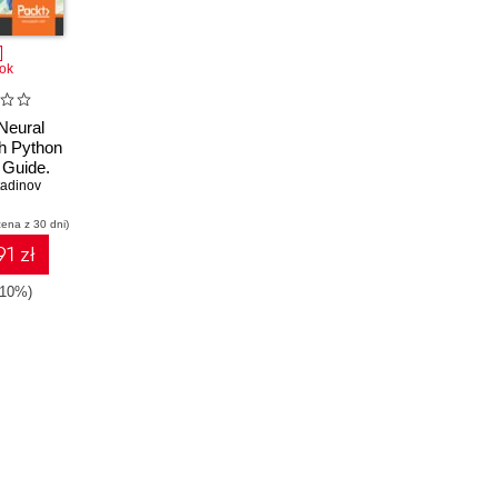
ok
Neural
h Python
 Guide.
arning and
adinov
ling with
cena z 30 dni)
low
1 zł
-10%)