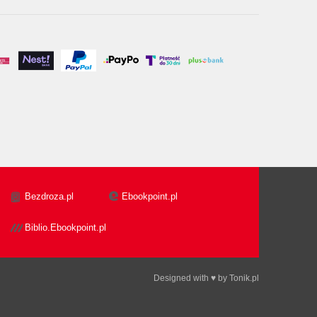
Bezdroza.pl
Ebookpoint.pl
Biblio.Ebookpoint.pl
Designed with ♥ by
Tonik.pl