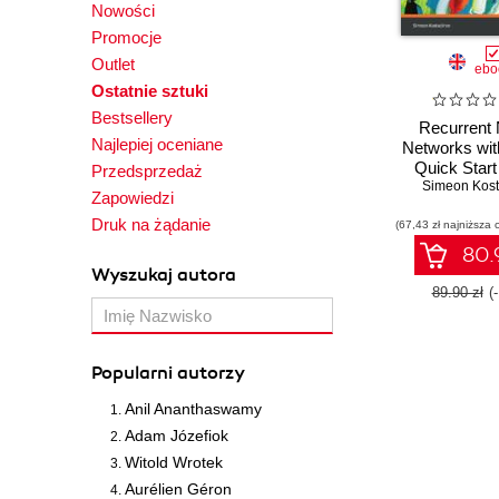
Nowości
Promocje
Outlet
ebo
Ostatnie sztuki
Bestsellery
Recurrent 
Najlepiej oceniane
Networks wit
Quick Start
Przedsprzedaż
Sequential le
Simeon Kost
Zapowiedzi
language mode
Druk na żądanie
(67,43 zł najniższa 
TensorF
80.9
Wyszukaj autora
89.90 zł
(
Popularni autorzy
Anil Ananthaswamy
Adam Józefiok
Witold Wrotek
Aurélien Géron