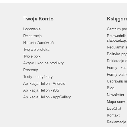
Twoje Konto
Księgar
Logowanie
Centrum po
Rejestracja
Przewodnik 
słabowidząc
Historia Zamówień
Regulamin s
Twoja biblioteka
Polityka pr
Twoje półki
Deklaracja 
Aktywuj kod na produkty
Formy i kos
Prezenty
Formy płatn
Testy i certyfikaty
Usprawnij 
Aplikacja Helion - Android
Blog
Aplikacja Helion - iOS
Newsletter
Aplikacja Helion - AppGallery
Mapa serwi
LiveChat
Kontakt
Reklamacje 