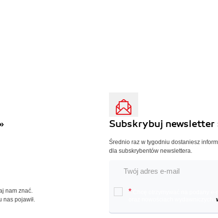
»
Subskrybuj newsletter 
Średnio raz w tygodniu dostaniesz infor
dla subskrybentów newslettera.
Daj nam znać.
*
Chcę otrzymywać na podany e-ma
u nas pojawił.
oraz nowościach wydawniczych.