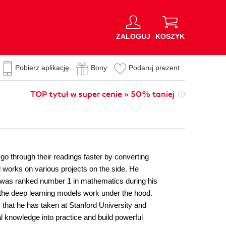
ZALOGUJ
KOSZYK
Pobierz aplikację
Bony
Podaruj prezent
TOP tytuł w super cenie » 50% taniej
go through their readings faster by converting
 works on various projects on the side. He
 was ranked number 1 in mathematics during his
the deep learning models work under the hood.
that he has taken at Stanford University and
l knowledge into practice and build powerful