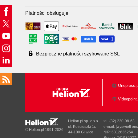
Płatności obsługuje:
Bezpieczne płatności szyfrowane SSL
Onepress.p
Videopoint.
Helion.pl sp. z o.o.
tel. (32) 230-98-63
ul. Kościuszki 1c
e-mail:
[wyświetl ema
© Helion.pl 1991-2026
44-100 Gliwice
NIP: 6312636254
Regon: 241989027