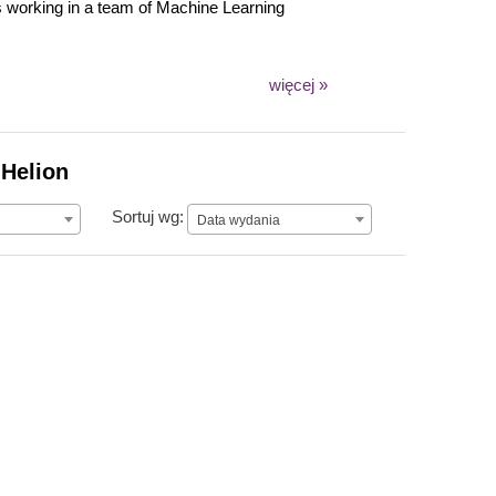
es working in a team of Machine Learning
więcej »
 Helion
Data wydania
Sortuj wg:
Data wydania