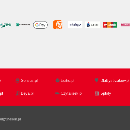
l
Sensus.pl
Editio.pl
DlaBystrzakow.pl
pl
Beya.pl
Czytalisek.pl
Sploty
il]@helion.pl