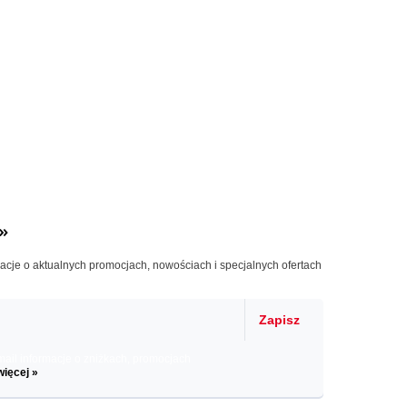
»
macje o aktualnych promocjach, nowościach i specjalnych ofertach
Zapisz
il informacje o zniżkach, promocjach
więcej »