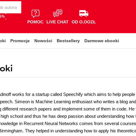
65%
POMOC
LIVE CHAT
OD O,OOZŁ
oki
Promocje
Nowości
Bestsellery
Darmowe ebooki
oki
inoff works for a startup called Speechify which aims to help people 
 speech. Simeon is Machine Learning enthusiast who writes a blog and
g different research papers and implement some of them in code. He
f high school and thus he has deep passion about understanding how 
knowledge in Recurrent Neural Networks comes from several courses 
 Birmingham. They helped in understanding how to apply his theoretica