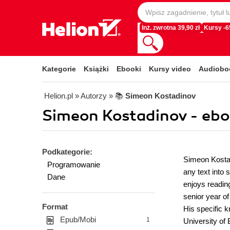
Inż. zwrotna 39,90 zł
Kursy -
Kategorie
Książki
Ebooki
Kursy video
Audiobo
Helion.pl
» Autorzy
» 📚
Simeon Kostadinov
Simeon Kostadinov - ebo
Podkategorie:
Simeon Kostad
Programowanie
any text into
Dane
enjoys readin
senior year o
Format
His specific 
Epub/Mobi
1
University of