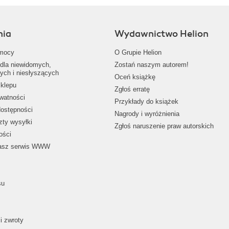
nia
Wydawnictwo Helion
mocy
O Grupie Helion
dla niewidomych,
Zostań naszym autorem!
ych i niesłyszących
Oceń książkę
klepu
Zgłoś erratę
ywatności
Przykłady do książek
dostępności
Nagrody i wyróżnienia
zty wysyłki
Zgłoś naruszenie praw autorskich
ości
nasz serwis WWW
su
i zwroty