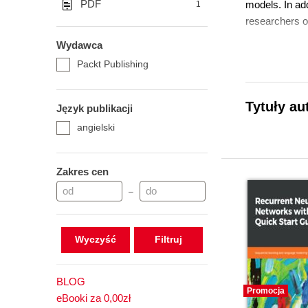
PDF
models. In ad
1
researchers o
Wydawca
Packt Publishing
Tytuły au
Język publikacji
angielski
Zakres cen
–
Wyczyść
BLOG
Promocja
eBooki za 0,00zł