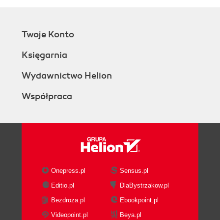
Twoje Konto
Księgarnia
Wydawnictwo Helion
Współpraca
Onepress.pl
Sensus.pl
Editio.pl
DlaBystrzakow.pl
Bezdroza.pl
Ebookpoint.pl
Videopoint.pl
Beya.pl