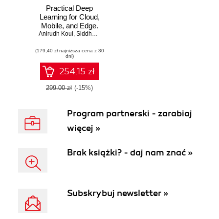
Practical Deep
Learning for Cloud,
Mobile, and Edge.
Anirudh Koul
Real-World AI &
,
Siddha Ganju
,
Meher Kasam
Computer-Vision
(179,40 zł najniższa cena z 30
Projects Using
dni)
Python, Keras &
TensorFlow
254.15 zł
299.00 zł
(-15%)
Program partnerski - zarabiaj
więcej »
Brak książki? - daj nam znać »
Subskrybuj newsletter »