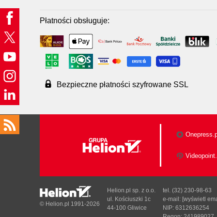
Płatności obsługuje:
Bezpieczne płatności szyfrowane SSL
Onepress.p
Videopoint.
Helion.pl sp. z o.o.
tel. (32) 230-98-63
ul. Kościuszki 1c
e-mail:
[wyświetl ema
© Helion.pl 1991-2026
44-100 Gliwice
NIP: 6312636254
Regon: 241989027