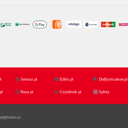
l
Sensus.pl
Editio.pl
DlaBystrzakow.pl
pl
Beya.pl
Czytalisek.pl
Sploty
il]@helion.pl