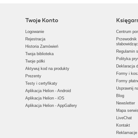
Twoje Konto
Księgar
Logowanie
Centrum po
Rejestracja
Przewodnik 
słabowidząc
Historia Zamówień
Regulamin s
Twoja biblioteka
Polityka pr
Twoje półki
Deklaracja 
Aktywuj kod na produkty
Formy i kos
Prezenty
Formy płatn
Testy i certyfikaty
Usprawnij 
Aplikacja Helion - Android
Blog
Aplikacja Helion - iOS
Newsletter
Aplikacja Helion - AppGallery
Mapa serwi
LiveChat
Kontakt
Reklamacje 