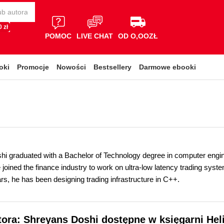
 zł
POMOC
LIVE CHAT
OD O,OOZŁ
oki
Promocje
Nowości
Bestsellery
Darmowe ebooki
i graduated with a Bachelor of Technology degree in computer engin
 joined the finance industry to work on ultra-low latency trading syst
rs, he has been designing trading infrastructure in C++.
tora: Shreyans Doshi dostępne w księgarni Hel