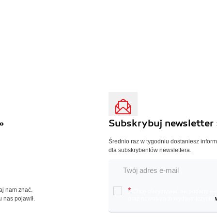
»
Subskrybuj newsletter 
Średnio raz w tygodniu dostaniesz infor
dla subskrybentów newslettera.
Daj nam znać.
*
Chcę otrzymywać na podany e-ma
u nas pojawił.
oraz nowościach wydawniczych.