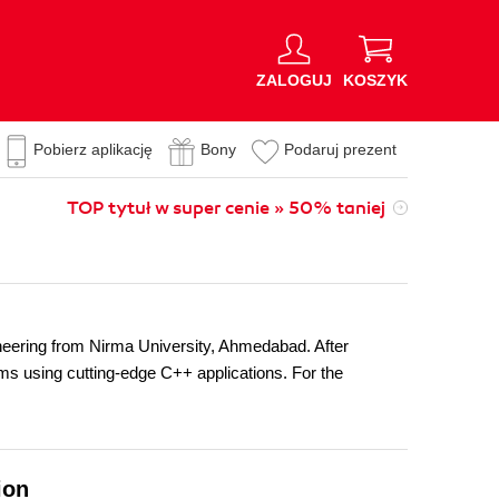
ZALOGUJ
KOSZYK
Pobierz aplikację
Bony
Podaruj prezent
TOP tytuł w super cenie » 50% taniej
eering from Nirma University, Ahmedabad. After
ems using cutting-edge C++ applications. For the
ion