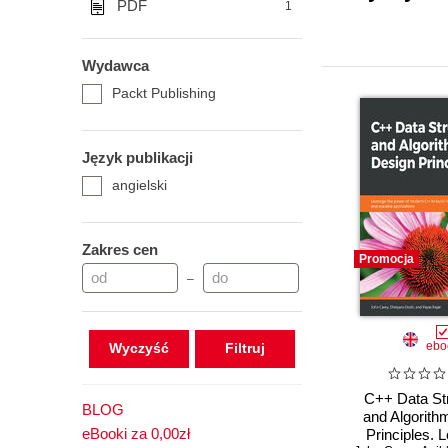
PDF
1
Wydawca
Packt Publishing
Język publikacji
angielski
Zakres cen
Promocja
–
ebo
Wyczyść
C++ Data St
BLOG
and Algorith
eBooki za 0,00zł
Principles. 