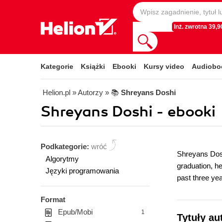
Inż. zwrotna 39,90
Kategorie
Książki
Ebooki
Kursy video
Audiobo
Helion.pl
» Autorzy
» 📚
Shreyans Doshi
Shreyans Doshi - ebooki
Podkategorie:
wróć
Shreyans Dosh
Algorytmy
graduation, he
Języki programowania
past three yea
Format
Epub/Mobi
1
Tytuły au