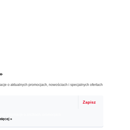
»
macje o aktualnych promocjach, nowościach i specjalnych ofertach
Zapisz
il informacje o zniżkach, promocjach
więcej »