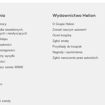
nia
Wydawnictwo Helion
mocy
O Grupie Helion
dla niewidomych,
Zostań naszym autorem!
ych i niesłyszących
Oceń książkę
klepu
Zgłoś erratę
ywatności
Przykłady do książek
dostępności
Nagrody i wyróżnienia
zty wysyłki
Zgłoś naruszenie praw autorskich
ości
nasz serwis WWW
su
i zwroty