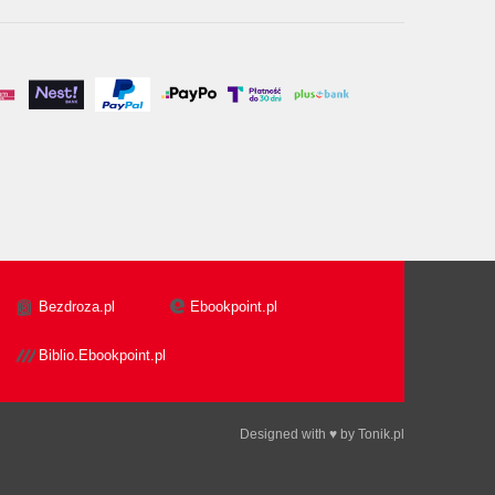
Bezdroza.pl
Ebookpoint.pl
Biblio.Ebookpoint.pl
Designed with ♥ by
Tonik.pl