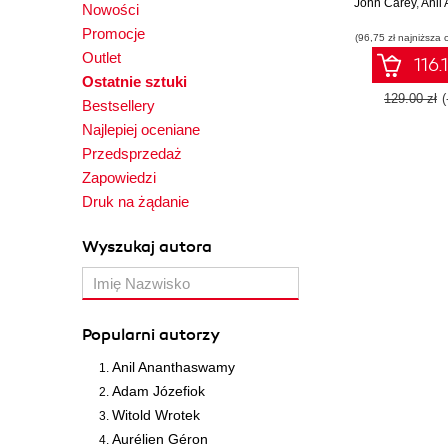
John Carey
the power o
,
Anil
Nowości
C++ to build 
Promocje
(96,75 zł najniższa 
scalable app
Outlet
116.
Ostatnie sztuki
129.00 zł
Bestsellery
Najlepiej oceniane
Przedsprzedaż
Zapowiedzi
Druk na żądanie
Wyszukaj autora
Popularni autorzy
Anil Ananthaswamy
Adam Józefiok
Witold Wrotek
Aurélien Géron