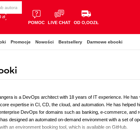
 zł
POMOC
LIVE CHAT
OD O,OOZŁ
oki
Promocje
Nowości
Bestsellery
Darmowe ebooki
ooki
ngera is a DevOps architect with 18 years of IT experience. He has
h core expertise in CI, CD, the cloud, and automation. He has helped
nterprise DevOps for domains such as banking, e-commerce, and ret
 has designed an automated on-demand environment with a set of open
with an environment booking tool, which is available on GitHub.