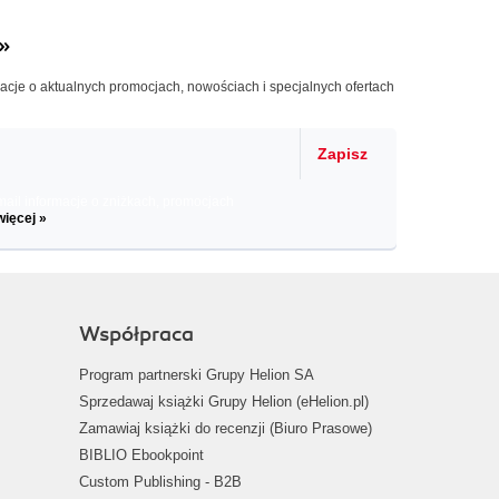
»
macje o aktualnych promocjach, nowościach i specjalnych ofertach
Zapisz
il informacje o zniżkach, promocjach
więcej »
Współpraca
Program partnerski Grupy Helion SA
Sprzedawaj książki Grupy Helion (eHelion.pl)
Zamawiaj książki do recenzji (Biuro Prasowe)
BIBLIO Ebookpoint
Custom Publishing - B2B