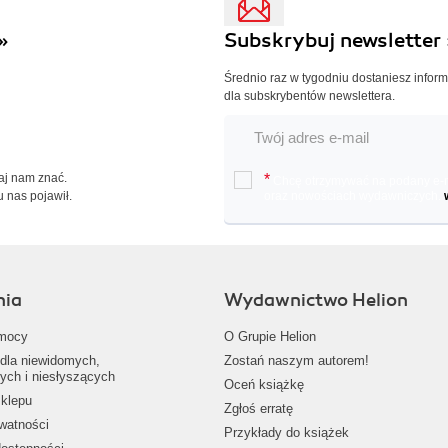
»
Subskrybuj newsletter 
Średnio raz w tygodniu dostaniesz infor
dla subskrybentów newslettera.
Daj nam znać.
*
Chcę otrzymywać na podany e-ma
u nas pojawił.
oraz nowościach wydawniczych.
nia
Wydawnictwo Helion
mocy
O Grupie Helion
dla niewidomych,
Zostań naszym autorem!
ych i niesłyszących
Oceń książkę
klepu
Zgłoś erratę
ywatności
Przykłady do książek