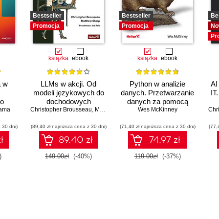
Bestseller
Bestseller
Be
Promocja
Promocja
No
Pr
książka
ebook
książka
ebook
a w
LLMs w akcji. Od
Python w analizie
AI
modeli językowych do
danych. Przetwarzanie
IT
go
dochodowych
danych za pomocą
iama
a
Christopher Brousseau
produktów
,
Matt Sharp
pakietów pandas i
Wes McKinney
Chr
NumPy oraz
 30 dni)
(89,40 zł najniższa cena z 30 dni)
(71,40 zł najniższa cena z 30 dni)
środowiska Jupyter.
(77,
Wydanie III
ł
89.40 zł
74.97 zł
)
149.00zł
(-40%)
119.00zł
(-37%)