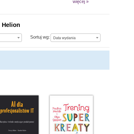
więcej »
 Helion
Data wydania
Sortuj wg:
Data wydania