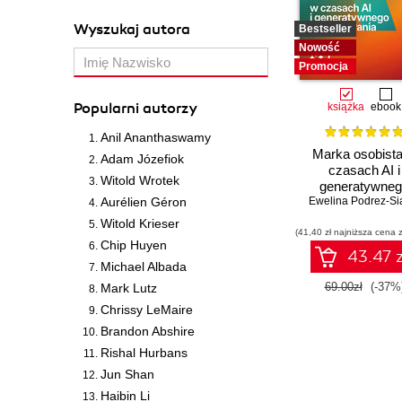
Wyszukaj autora
Bestseller
Nowość
Promocja
Popularni autorzy
książka
ebook
Anil Ananthaswamy
Marka osobist
Adam Józefiok
czasach AI i
Witold Wrotek
generatywne
Aurélien Géron
Ewelina Podrez-S
wyszukiwani
Witold Krieser
(41,40 zł najniższa cena z
Chip Huyen
43.47 z
Michael Albada
69.00zł
(-37%
Mark Lutz
Chrissy LeMaire
Brandon Abshire
Rishal Hurbans
Jun Shan
Haibin Li