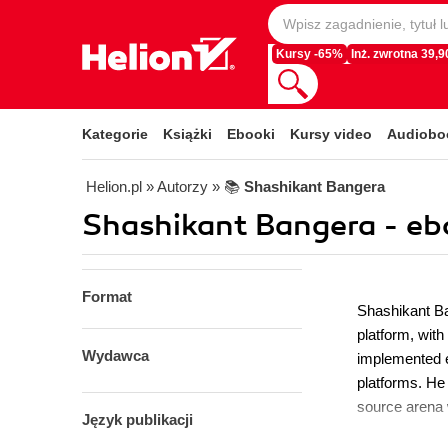
Kursy -65%
Inż. zwrotna 39,90
Kategorie
Książki
Ebooki
Kursy video
Audiobo
Helion.pl
» Autorzy
» 📚
Shashikant Bangera
Shashikant Bangera - eb
Format
Shashikant Ba
platform, wit
Wydawca
implemented e
platforms. He
source arena 
Język publikacji