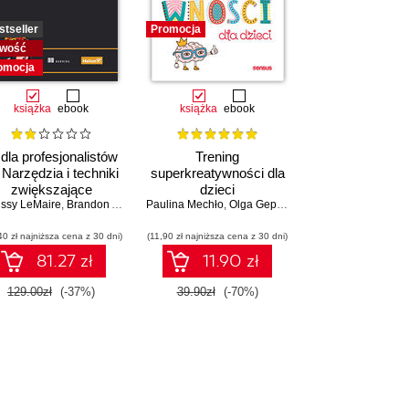
stseller
Promocja
wość
omocja
książka
ebook
książka
ebook
 dla profesjonalistów
Trening
. Narzędzia i techniki
superkreatywności dla
zwiększające
dzieci
issy LeMaire
produktywność
,
Brandon Abshire
Paulina Mechło
,
Olga Geppert
40 zł najniższa cena z 30 dni)
(11,90 zł najniższa cena z 30 dni)
81.27 zł
11.90 zł
129.00zł
(-37%)
39.90zł
(-70%)