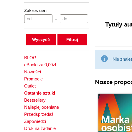
Zakres cen
–
Tytuły au
Wyczyść
BLOG
Nie znale
eBooki za 0,00zł
Nowości
Promocje
Nasze propoz
Outlet
Ostatnie sztuki
Bestsellery
Najlepiej oceniane
Przedsprzedaż
Zapowiedzi
Druk na żądanie