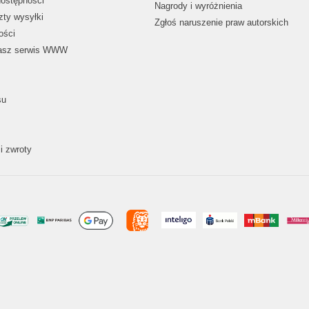
dostępności
Nagrody i wyróżnienia
zty wysyłki
Zgłoś naruszenie praw autorskich
ości
nasz serwis WWW
su
i zwroty