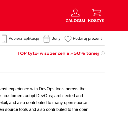
ZALOGUJ
KOSZYK
Pobierz aplikację
Bony
Podaruj prezent
TOP tytuł w super cenie » 50% taniej
 vast experience with DevOps tools across the
 his customers adopt DevOps; architected and
ail; and also contributed to many open source
 source tools and also contributed to the open