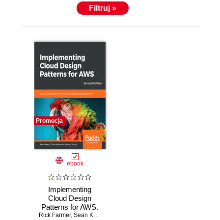
Filtruj »
Promocja
ebook
Implementing
Cloud Design
Patterns for AWS.
Rick Farmer
Solutions and
,
Sean Keery
,
Clive Harber
,
Marcus Young