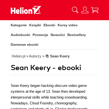
Kategorie
Książki
Ebooki
Kursy video
Audiobooki
Promocje
Nowości
Bestsellery
Darmowe ebooki
Helion.pl
» Autorzy
» 📚
Sean Keery
Sean Keery - ebooki
Sean Keery began hacking obscure video game
systems at the age of 13. Sean then developed
interpersonal skills while teaching snowboarding.
Nowadays, Cloud Foundry, choreography,
containers and plenty of .io. Cluster deployments,