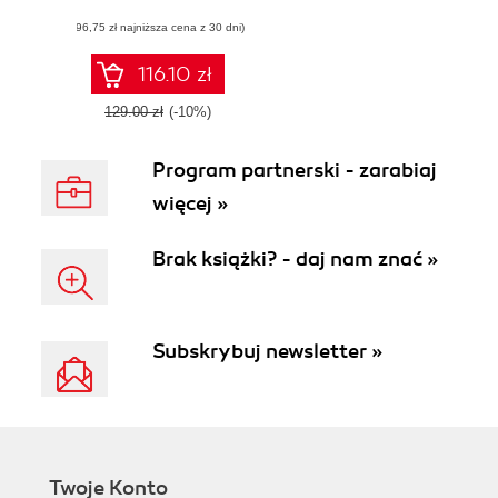
design ideas for
(96,75 zł najniższa cena z 30 dni)
solving system
design problems -
Second Edition
116.10 zł
129.00 zł
(-10%)
Program partnerski - zarabiaj
więcej »
Brak książki? - daj nam znać »
Subskrybuj newsletter »
Twoje Konto