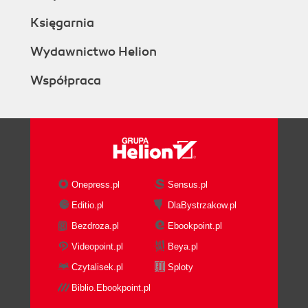
Księgarnia
Wydawnictwo Helion
Współpraca
Onepress.pl
Sensus.pl
Editio.pl
DlaBystrzakow.pl
Bezdroza.pl
Ebookpoint.pl
Videopoint.pl
Beya.pl
Czytalisek.pl
Sploty
Biblio.Ebookpoint.pl