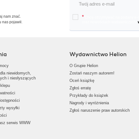
Daj nam znać.
*
Chcę otrzymywać na podany e-ma
u nas pojawił.
oraz nowościach wydawniczych.
nia
Wydawnictwo Helion
mocy
O Grupie Helion
dla niewidomych,
Zostań naszym autorem!
ych i niesłyszących
Oceń książkę
klepu
Zgłoś erratę
ywatności
Przykłady do książek
dostępności
Nagrody i wyróżnienia
zty wysyłki
Zgłoś naruszenie praw autorskich
ości
nasz serwis WWW