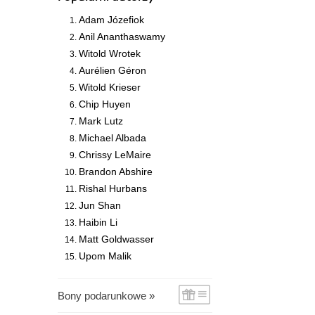
Adam Józefiok
Anil Ananthaswamy
Witold Wrotek
Aurélien Géron
Witold Krieser
Chip Huyen
Mark Lutz
Michael Albada
Chrissy LeMaire
Brandon Abshire
Rishal Hurbans
Jun Shan
Haibin Li
Matt Goldwasser
Upom Malik
Bony podarunkowe »