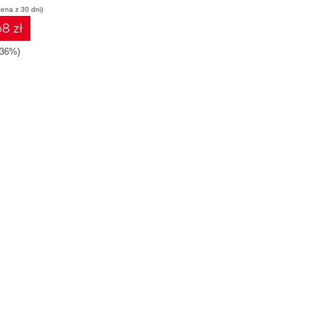
cena z 30 dni)
8 zł
-36%)