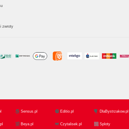
su
i zwroty
l
Sensus.pl
Editio.pl
DlaBystrzakow.pl
pl
Beya.pl
Czytalisek.pl
Sploty