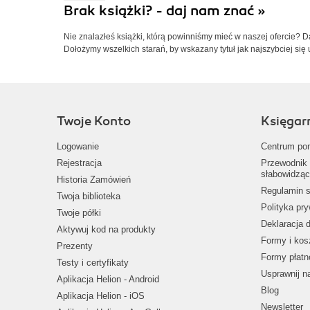
Brak książki? - daj nam znać »
Nie znalazłeś książki, którą powinniśmy mieć w naszej ofercie? 
Dołożymy wszelkich starań, by wskazany tytuł jak najszybciej się 
Twoje Konto
Księgar
Logowanie
Centrum po
Rejestracja
Przewodnik 
słabowidząc
Historia Zamówień
Regulamin s
Twoja biblioteka
Polityka pr
Twoje półki
Deklaracja 
Aktywuj kod na produkty
Formy i kos
Prezenty
Formy płatn
Testy i certyfikaty
Usprawnij 
Aplikacja Helion - Android
Blog
Aplikacja Helion - iOS
Newsletter