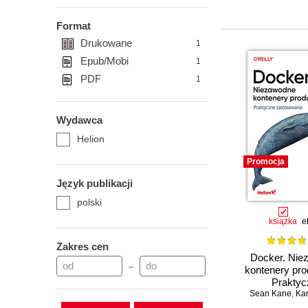
Format
Drukowane
1
Epub/Mobi
1
PDF
1
Wydawca
Helion
Promocja
Język publikacji
polski
książka
e
Zakres cen
Docker. Nie
–
kontenery pro
Praktyc
zastosowania
Sean Kane
,
Kar
III