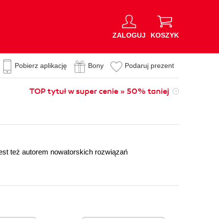
ZALOGUJ
KOSZYK
Pobierz aplikację
Bony
Podaruj prezent
TOP tytuł w super cenie » 50% taniej
Jest też autorem nowatorskich rozwiązań