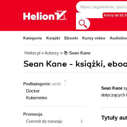
Kursy od 16,70
Kategorie
Książki
Ebooki
Kursy video
Audiobo
Helion.pl
» Autorzy
» 📚
Sean Kane
Sean Kane - książki, eboo
Podkategorie:
wróć
Sean Kane
s
Docker
dotyczących 
Kubernetes
Promocja
Tytuły au
Commit do rozwoju
1