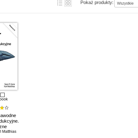
Pokaż produkty:
Wszystkie
book
zawodne
dukcyjne.
zne
. Wydanie
l Matthias