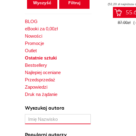
Wyczyść
(52,20 zł najniższa 
55.6
BLOG
87.00zł
(
eBooki za 0,00zł
Nowości
Promocje
Outlet
Ostatnie sztuki
Bestsellery
Najlepiej oceniane
Przedsprzedaż
Zapowiedzi
Druk na żądanie
Wyszukaj autora
Popularni autorzy