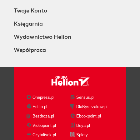
Twoje Konto
Księgarnia
Wydawnictwo Helion
Współpraca
Onepress.pl
Sensus.pl
Editio.pl
DlaBystrzakow.pl
Bezdroza.pl
Ebookpoint.pl
Videopoint.pl
Beya.pl
Czytalisek.pl
Sploty