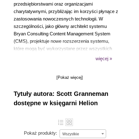
przedsiębiorstwami oraz organizacjami
charytatywnymi, przybliżając im korzyści płynące z
zastosowania nowoczesnych technologii. W
szczególności, jako główny architekt systemu
Bryan Consulting Content Management System
(CMS), projektuje nowe rozszerzenia systemu,
które mogą być wykorzystane przez wszystkich
klientów firmy, i pomaga w ich opracowywaniu.
więcej »
Jako nauczyciel Scott uczył tysiące ludzi w różnym
wieku, jego wykłady dotyczyły wielu różnych
[Pokaż więcej]
dziedzin, takich jak technologia, edukacja i literatura.
Pisuje także artykuły o komputerach,
Tytuły autora: Scott Granneman
bezpieczeństwie i prywatności w internecie.
dostępne w księgarni Helion
Obecnie pracuje jako adiunkt na Uniwersytecie
Waszyngtona w St. Louis, Missouri, prowadząc
zajęcia związane z technologią.
Pokaż produkty:
Wszystkie