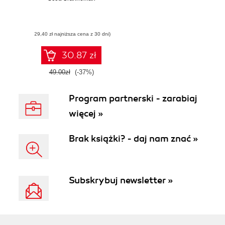
(29,40 zł najniższa cena z 30 dni)
30.87 zł
49.00zł
(-37%)
Program partnerski - zarabiaj
więcej »
Brak książki? - daj nam znać »
Subskrybuj newsletter »