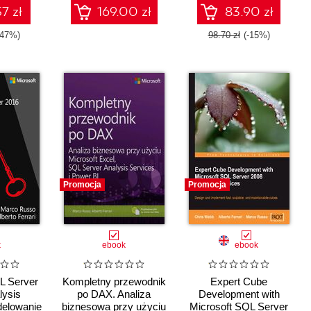
Fabric i Excel
7 zł
169.00 zł
83.90 zł
-47%)
98.70 zł
(-15%)
Promocja
Promocja
k
ebook
ebook
L Server
Kompletny przewodnik
Expert Cube
lysis
po DAX. Analiza
Development with
delowanie
biznesowa przy użyciu
Microsoft SQL Server