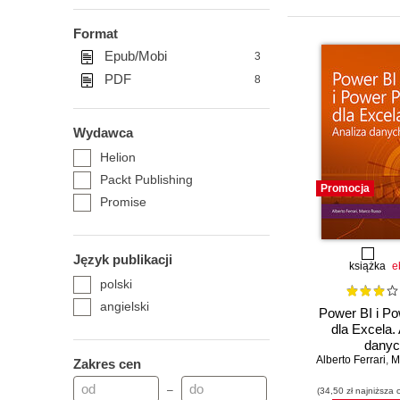
Format
Epub/Mobi
3
PDF
8
Wydawca
Helion
Packt Publishing
Promocja
Promise
Język publikacji
książka
e
polski
angielski
Power BI i Po
dla Excela.
danyc
Alberto Ferrari
,
M
Zakres cen
–
(34,50 zł najniższa 