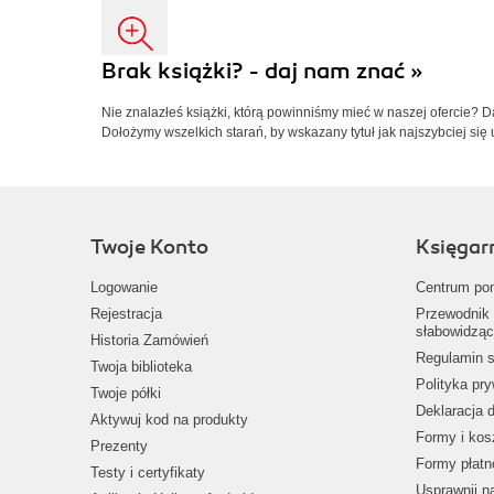
Brak książki? - daj nam znać »
Nie znalazłeś książki, którą powinniśmy mieć w naszej ofercie? 
Dołożymy wszelkich starań, by wskazany tytuł jak najszybciej się 
Twoje Konto
Księgar
Logowanie
Centrum po
Rejestracja
Przewodnik 
słabowidząc
Historia Zamówień
Regulamin s
Twoja biblioteka
Polityka pr
Twoje półki
Deklaracja 
Aktywuj kod na produkty
Formy i kos
Prezenty
Formy płatn
Testy i certyfikaty
Usprawnij 