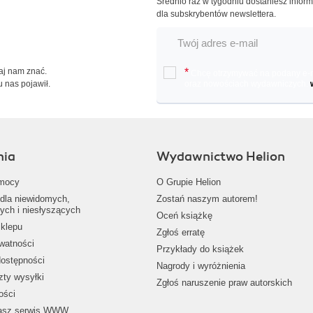
Średnio raz w tygodniu dostaniesz infor
dla subskrybentów newslettera.
Daj nam znać.
*
Chcę otrzymywać na podany e-ma
u nas pojawił.
oraz nowościach wydawniczych.
nia
Wydawnictwo Helion
mocy
O Grupie Helion
dla niewidomych,
Zostań naszym autorem!
ych i niesłyszących
Oceń książkę
klepu
Zgłoś erratę
ywatności
Przykłady do książek
dostępności
Nagrody i wyróżnienia
zty wysyłki
Zgłoś naruszenie praw autorskich
ości
nasz serwis WWW