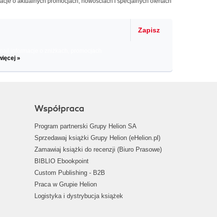
macje o aktualnych promocjach, nowościach i specjalnych ofertach
Zapisz
il informacje o zniżkach, promocjach
więcej »
Współpraca
Program partnerski Grupy Helion SA
Sprzedawaj książki Grupy Helion (eHelion.pl)
Zamawiaj książki do recenzji (Biuro Prasowe)
BIBLIO Ebookpoint
Custom Publishing - B2B
Praca w Grupie Helion
Logistyka i dystrybucja książek