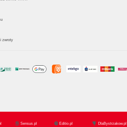
su
i zwroty
l
Sensus.pl
Editio.pl
DlaBystrzakow.pl