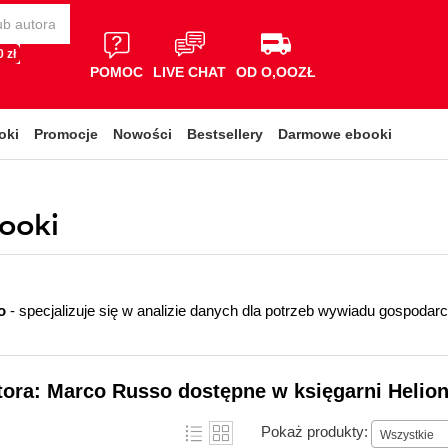
 zł
POMOC
LIVE CHAT
OD O,OOZŁ
oki
Promocje
Nowości
Bestsellery
Darmowe ebooki
booki
so
- specjalizuje się w analizie danych dla potrzeb wywiadu gospodar
tora: Marco Russo dostępne w księgarni Helio
Pokaż produkty:
Wszystkie