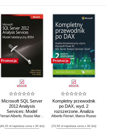
Promocja
Promocja
ebook
ebook
Microsoft SQL Server
Kompletny przewodnik
2012 Analysis
po DAX, wyd. 2
Services: Model
rozszerzone. Analiza
Ferrari Alberto
tabelaryczny BISM
,
Russo Marco
,
Webb Chris
Alberto Ferrari
biznesowa przy użyciu
,
Marco Russo
Microsoft Power BI,
(46,20 zł najniższa cena z 30 dni)
(74,50 zł najniższa cena z 30 dni)
SQL Server Analysis