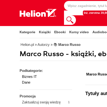
Inż. zwrotna 39,90
Kategorie
Książki
Ebooki
Kursy video
Audiobo
Helion.pl
» Autorzy
» 📚
Marco Russo
Marco Russo - książki, e
Podkategorie:
Marco Rus
Biznes IT
Dane
Tytuły au
Promocja
Zaktualizuj swoją wiedzę
1