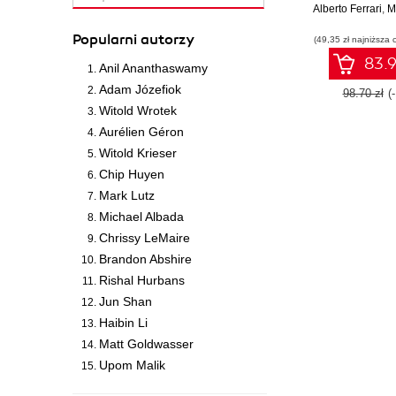
Alberto Ferrari
tabelary
,
M
Popularni autorzy
(49,35 zł najniższa 
83.9
Anil Ananthaswamy
Adam Józefiok
98.70 zł
(
Witold Wrotek
Aurélien Géron
Witold Krieser
Chip Huyen
Mark Lutz
Michael Albada
Chrissy LeMaire
Brandon Abshire
Rishal Hurbans
Jun Shan
Haibin Li
Matt Goldwasser
Upom Malik