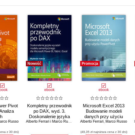
Nowość
Promocja
book
ebook
ebook
wer Pivot
Kompletny przewodnik
Microsoft Excel 2013
 Analiza
po DAX, wyd. 3.
Budowanie modeli
h
Doskonalenie języka
danych przy użyciu
arco Russo
wyrażeń modelu
Alberto Ferrari i Marco Russo
Alberto Ferrari
PowerPivot
,
Marco Russo
semantycznego dla
cena z 30 dni)
Microsoft Power BI,
(49,35 zł najniższa cena z 30 dni)