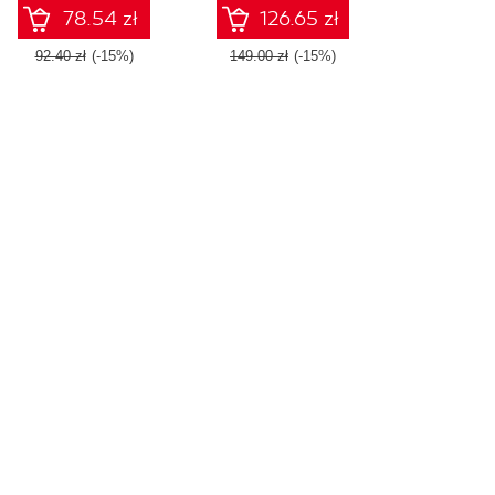
Services i Excel
78.54 zł
126.65 zł
92.40 zł
(-15%)
149.00 zł
(-15%)