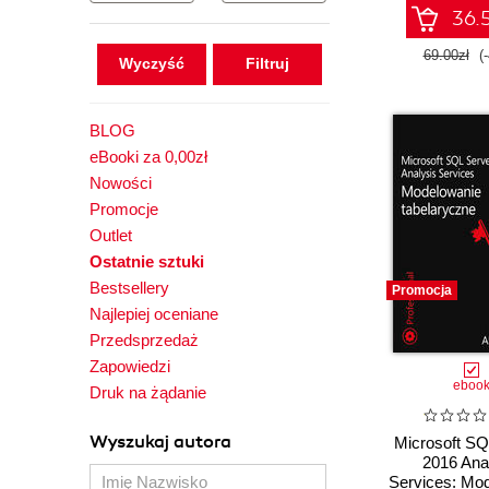
36.5
69.00zł
(
Wyczyść
BLOG
eBooki za 0,00zł
Nowości
Promocje
Outlet
Ostatnie sztuki
Bestsellery
Promocja
Najlepiej oceniane
Przedsprzedaż
Zapowiedzi
eboo
Druk na żądanie
Wyszukaj autora
Microsoft SQ
2016 Ana
Services: Mo