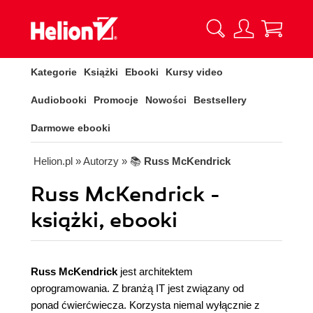
Kategorie
Książki
Ebooki
Kursy video
Audiobooki
Promocje
Nowości
Bestsellery
Darmowe ebooki
Helion.pl
» Autorzy
» 📚
Russ McKendrick
Russ McKendrick -
książki, ebooki
Russ McKendrick
jest architektem
oprogramowania. Z branżą IT jest związany od
ponad ćwierćwiecza. Korzysta niemal wyłącznie z