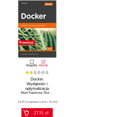
Promocja
książka
ebook
Docker.
Wydajność i
optymalizacja
Allan Espinosa
pracy aplikacji.
,
Russ McKendrick
Wydanie II
(19,95 zł najniższa cena z 30 dni)
21.15 zł