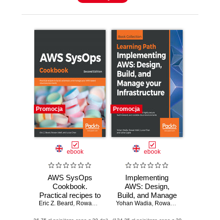
Promocja
Promocja
ebook
ebook
AWS SysOps
Implementing
Cookbook.
AWS: Design,
Practical recipes to
Build, and Manage
Eric Z. Beard
build, automate,
,
Rowan Udell
,
Lucas Chan
Yohan Wadia
your Infrastructure.
,
Rowan Udell
,
Lucas Ch
and manage your
Leverage AWS