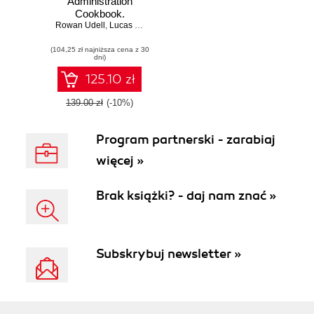
Administration
Cookbook.
Rowan Udell
Harness the full
,
Lucas Chan
capability of AWS
(104,25 zł najniższa cena z 30
dni)
125.10 zł
139.00 zł
(-10%)
Program partnerski - zarabiaj
więcej »
Brak książki? - daj nam znać »
Subskrybuj newsletter »