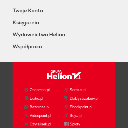
Twoje Konto
Księgarnia
Wydawnictwo Helion
Współpraca
Onepress.pl
Sensus.pl
Editio.pl
DlaBystrzakow.pl
Bezdroza.pl
Ebookpoint.pl
Videopoint.pl
Beya.pl
Czytalisek.pl
Sploty