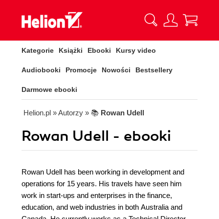
Kategorie
Książki
Ebooki
Kursy video
Audiobooki
Promocje
Nowości
Bestsellery
Darmowe ebooki
Helion.pl
» Autorzy
» 📚
Rowan Udell
Rowan Udell - ebooki
Rowan Udell has been working in development and
operations for 15 years. His travels have seen him
work in start-ups and enterprises in the finance,
education, and web industries in both Australia and
Canada. He currently works as a Technical Director