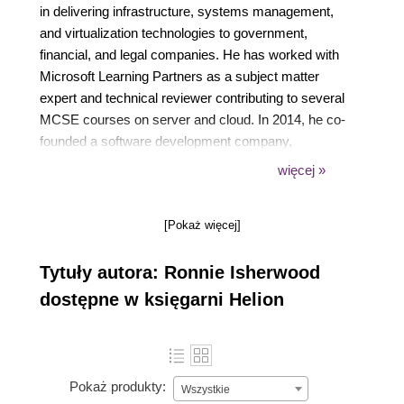
in delivering infrastructure, systems management,
and virtualization technologies to government,
financial, and legal companies. He has worked with
Microsoft Learning Partners as a subject matter
expert and technical reviewer contributing to several
MCSE courses on server and cloud. In 2014, he co-
founded a software development company,
JE3.COM, where he works on designing
więcej »
infrastructure services and software solutions for the
financial services industry. Ronnie is committed to
[Pokaż więcej]
the IT community and is the founder of a Microsoft
Windows user group and Chairman of BCS, The
Tytuły autora: Ronnie Isherwood
Charted Institute for IT, Jersey.
dostępne w księgarni Helion
Pokaż produkty:
Wszystkie