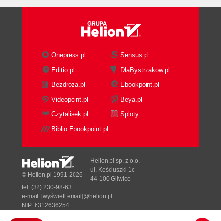
Onepress.pl
Sensus.pl
Editio.pl
DlaBystrzakow.pl
Bezdroza.pl
Ebookpoint.pl
Videopoint.pl
Beya.pl
Czytalisek.pl
Sploty
Biblio.Ebookpoint.pl
Helion.pl sp. z o.o.
ul. Kościuszki 1c
© Helion.pl 1991-2026
44-100 Gliwice
tel. (32) 230-98-63
e-mail:
[wyświetl email]@helion.pl
NIP: 6312636254
Regon: 241989027