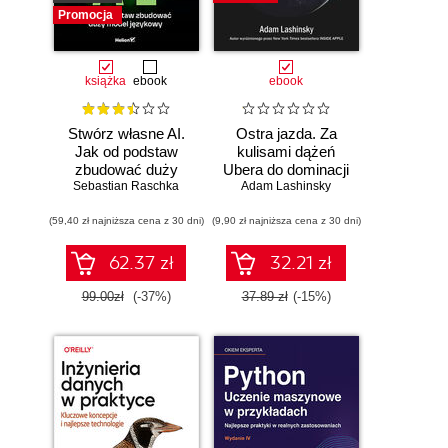
Promocja
książka
ebook
ebook
Stwórz własne AI.
Ostra jazda. Za
Jak od podstaw
kulisami dążeń
zbudować duży
Ubera do dominacji
model językowy
Sebastian Raschka
Adam Lashinsky
na świecie
(59,40 zł najniższa cena z 30 dni)
(9,90 zł najniższa cena z 30 dni)
62.37 zł
32.21 zł
99.00zł
(-37%)
37.89 zł
(-15%)