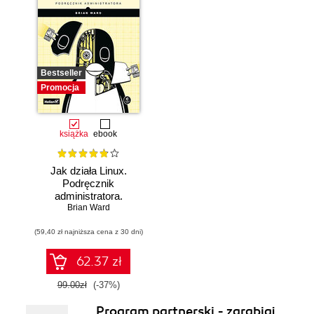
Bestseller
Promocja
książka
ebook
Jak działa Linux.
Podręcznik
administratora.
Wydanie III
Brian Ward
(59,40 zł najniższa cena z 30 dni)
62.37 zł
99.00zł
(-37%)
Program partnerski - zarabiaj