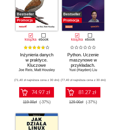
Bestseller
Bestseller
Promocja
Promocja
książka
ebook
książka
ebook
Inżynieria danych
Python. Uczenie
w praktyce.
maszynowe w
Kluczowe
przykładach.
Joe Reis
koncepcje i
,
Matt Housley
Najlepsze praktyki
Yuxi (Hayden) Liu
najlepsze
w realnych
(71,40 zł najniższa cena z 30 dni)
technologie
(77,40 zł najniższa cena z 30 dni)
zastosowaniach.
Wydanie IV
74.97 zł
81.27 zł
119.00zł
(-37%)
129.00zł
(-37%)