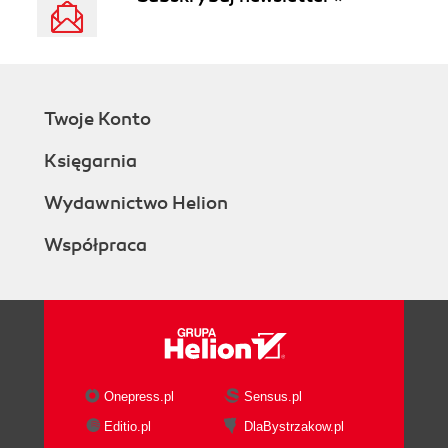
Twoje Konto
Księgarnia
Wydawnictwo Helion
Współpraca
Onepress.pl
Sensus.pl
Editio.pl
DlaBystrzakow.pl