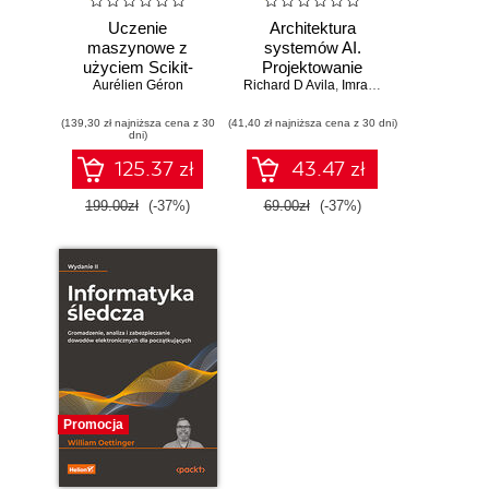
Uczenie
Architektura
maszynowe z
systemów AI.
użyciem Scikit-
Projektowanie
Learn i PyTorch.
Aurélien Géron
Richard D Avila
skalowalnego i
,
Imran Ahmad
Koncepcje,
niezawodnego
(139,30 zł najniższa cena z 30
narzędzia i techniki
(41,40 zł najniższa cena z 30 dni)
oprogramowania
dni)
umożliwiające
konstruowanie
125.37 zł
43.47 zł
inteligentnych
systemów
199.00zł
(-37%)
69.00zł
(-37%)
Promocja