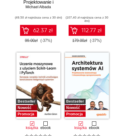
Projektowanie i
Michael Albada
wdrażanie
systemów
(49,50 zł najniższa cena z 30 dni)
wieloagentowych
(107,40 zł najniższa cena z 30
dni)
62.37 zł
112.77 zł
99.00zł
(-37%)
179.00zł
(-37%)
Bestseller
Bestseller
Nowość
Nowość
Promocja
Promocja
książka
ebook
książka
ebook