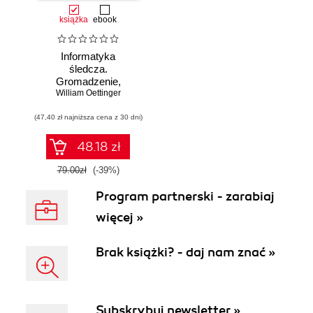
książka
ebook
Informatyka
śledcza.
Gromadzenie,
William Oettinger
analiza i
zabezpieczanie
(47,40 zł najniższa cena z 30 dni)
dowodów
elektronicznych dla
początkujących.
48.18 zł
Wydanie II
79.00zł
(-39%)
Program partnerski - zarabiaj
więcej »
Brak książki? - daj nam znać »
Subskrybuj newsletter »