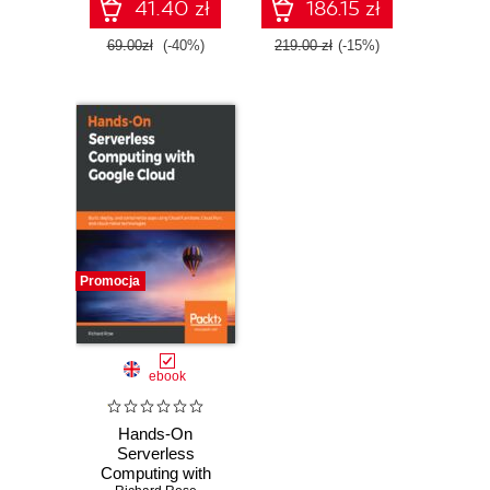
41.40 zł
186.15 zł
69.00zł
(-40%)
219.00 zł
(-15%)
Promocja
ebook
Hands-On
Serverless
Computing with