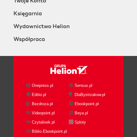
Twoje Konto
Księgarnia
Wydawnictwo Helion
Współpraca
Onepress.pl
Sensus.pl
Editio.pl
DlaBystrzakow.pl
Bezdroza.pl
Ebookpoint.pl
Videopoint.pl
Beya.pl
Czytalisek.pl
Sploty
Biblio.Ebookpoint.pl