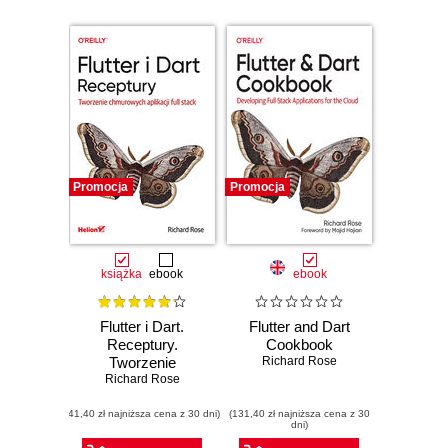
Promocja
Promocja
książka
ebook
ebook
Flutter i Dart.
Flutter and Dart
Receptury.
Cookbook
Tworzenie
Richard Rose
chmurowych
Richard Rose
aplikacji full stack
(41,40 zł najniższa cena z 30 dni)
(131,40 zł najniższa cena z 30
dni)