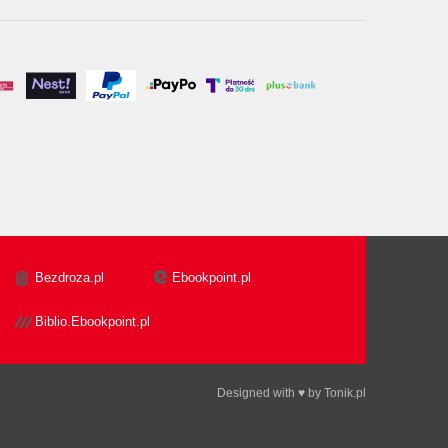
Bezdroza.pl
Ebookpoint.pl
Biblio.Ebookpoint.pl
Designed with ♥ by
Tonik.pl