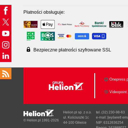
Płatności obsługuje:
Bezpieczne płatności szyfrowane SSL
Onepress.p
Videopoint.
Helion.pl sp. z o.o.
tel. (32) 230-98-63
ul. Kościuszki 1c
e-mail:
[wyświetl ema
© Helion.pl 1991-2026
44-100 Gliwice
NIP: 6312636254
Regon: 241989027