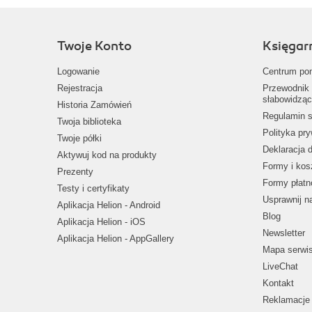
Twoje Konto
Księgar
Logowanie
Centrum po
Rejestracja
Przewodnik 
słabowidząc
Historia Zamówień
Regulamin s
Twoja biblioteka
Polityka pr
Twoje półki
Deklaracja 
Aktywuj kod na produkty
Formy i kos
Prezenty
Formy płatn
Testy i certyfikaty
Usprawnij 
Aplikacja Helion - Android
Blog
Aplikacja Helion - iOS
Newsletter
Aplikacja Helion - AppGallery
Mapa serwi
LiveChat
Kontakt
Reklamacje 