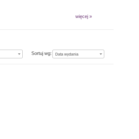
więcej »
Data wydania
Sortuj wg:
Data wydania