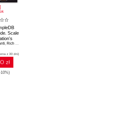
ok
mpleDB
de. Scale
ation's
nti
the cloud
,
Rich Helms
azon
cena z 30 dni)
eDB
10 zł
(-10%)