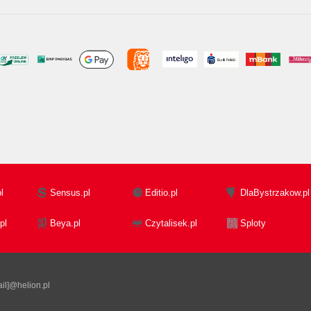
l
Sensus.pl
Editio.pl
DlaBystrzakow.pl
pl
Beya.pl
Czytalisek.pl
Sploty
il]@helion.pl