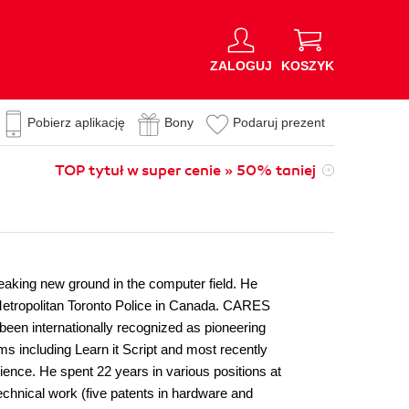
ZALOGUJ
KOSZYK
Pobierz aplikację
Bony
Podaruj prezent
TOP tytuł w super cenie » 50% taniej
breaking new ground in the computer field. He
tropolitan Toronto Police in Canada. CARES
been internationally recognized as pioneering
ms including Learn it Script and most recently
ence. He spent 22 years in various positions at
echnical work (five patents in hardware and