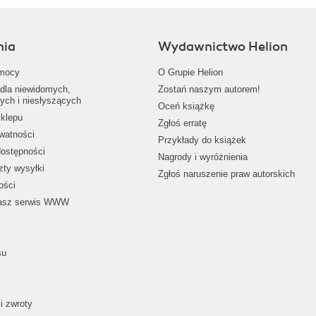
nia
Wydawnictwo Helion
mocy
O Grupie Helion
dla niewidomych,
Zostań naszym autorem!
ych i niesłyszących
Oceń książkę
klepu
Zgłoś erratę
ywatności
Przykłady do książek
dostępności
Nagrody i wyróżnienia
zty wysyłki
Zgłoś naruszenie praw autorskich
ości
nasz serwis WWW
su
i zwroty