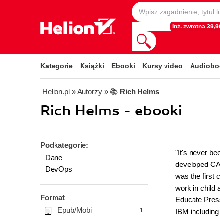
Inż. zwrotna 39,90
Kategorie
Książki
Ebooki
Kursy video
Audiobo
Helion.pl
» Autorzy
» 📚
Rich Helms
Rich Helms - ebooki
Podkategorie:
"It's never be
Dane
developed CA
DevOps
was the first
work in child 
Format
Educate Press
Epub/Mobi
1
IBM including