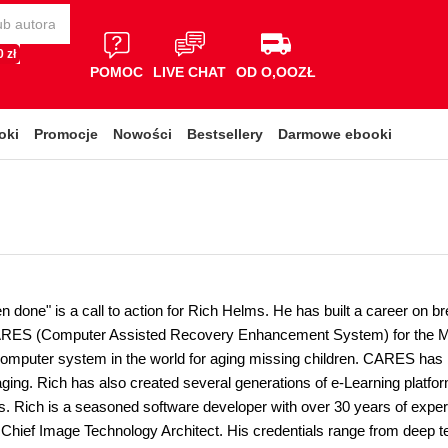
 zł
POMOC
LIVE CHAT
OD O,OOZŁ
oki
Promocje
Nowości
Bestsellery
Darmowe ebooki
en done" is a call to action for Rich Helms. He has built a career on 
RES (Computer Assisted Recovery Enhancement System) for the Me
 computer system in the world for aging missing children. CARES has 
aging. Rich has also created several generations of e-Learning platfor
. Rich is a seasoned software developer with over 30 years of experi
 Chief Image Technology Architect. His credentials range from deep t