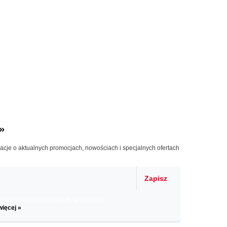
»
macje o aktualnych promocjach, nowościach i specjalnych ofertach
Zapisz
il informacje o zniżkach, promocjach
więcej »