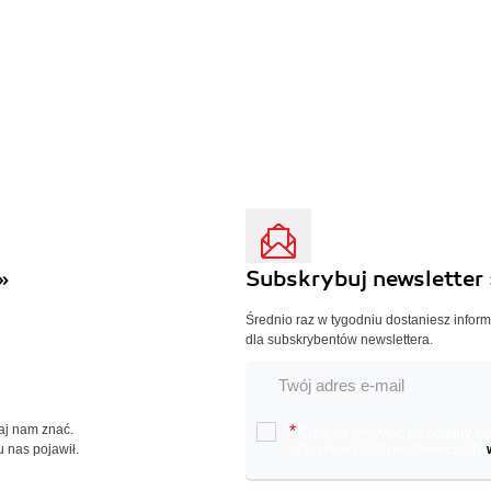
»
Subskrybuj newsletter 
Średnio raz w tygodniu dostaniesz infor
dla subskrybentów newslettera.
Daj nam znać.
*
Chcę otrzymywać na podany e-ma
u nas pojawił.
oraz nowościach wydawniczych.