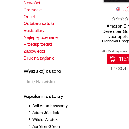
Nowości
Promocje
ebo
Outlet
Ostatnie sztuki
Amazon Si
Bestsellery
Developer Gui
your applic
Najlepiej oceniane
Prabhakar Chaga
database on 
Przedsprzedaż
using Am
Zapowiedzi
(96,75 zł najniższa 
Simpl
Druk na żądanie
116.
129.00 zł
Wyszukaj autora
Popularni autorzy
Anil Ananthaswamy
Adam Józefiok
Witold Wrotek
Aurélien Géron