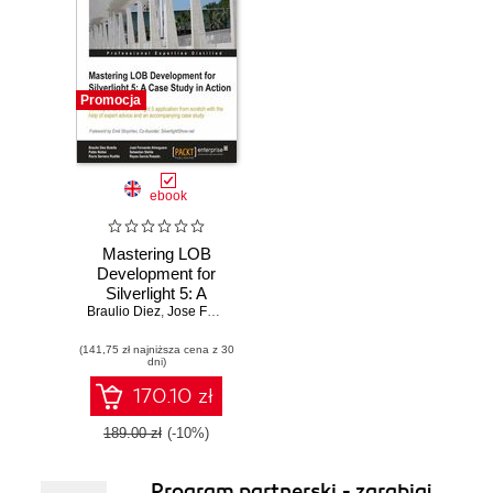
Promocja
ebook
Mastering LOB
Development for
Silverlight 5: A
Braulio Diez
Case Study in
,
Jose Fernando Almoguera
,
Pablo NAVARRO CASTIL
Action. Develop a
(141,75 zł najniższa cena z 30
full LOB Silverlight
dni)
5 application from
scratch with the
170.10 zł
help of expert
advice and an
189.00 zł
(-10%)
accompanying
case study with
Program partnerski - zarabiaj
this book and