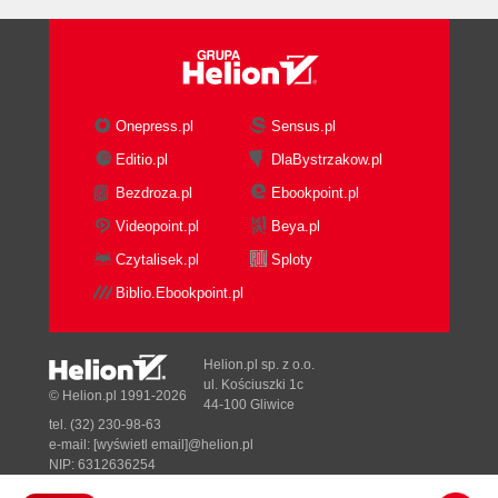
Onepress.pl
Sensus.pl
Editio.pl
DlaBystrzakow.pl
Bezdroza.pl
Ebookpoint.pl
Videopoint.pl
Beya.pl
Czytalisek.pl
Sploty
Biblio.Ebookpoint.pl
Helion.pl sp. z o.o.
ul. Kościuszki 1c
© Helion.pl 1991-2026
44-100 Gliwice
tel. (32) 230-98-63
e-mail:
[wyświetl email]@helion.pl
NIP: 6312636254
Regon: 241989027