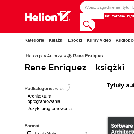
Inż. zwrotna 39,90
Kategorie
Książki
Ebooki
Kursy video
Audiobo
Helion.pl
» Autorzy
» 📚
Rene Enriquez
Rene Enriquez - książki
Tytuły au
Podkategorie:
wróć
Architektura
oprogramowania
Języki programowania
Format
Epub/Mobi
2