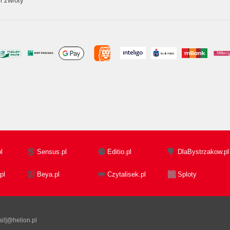
i zwroty
l
Sensus.pl
Editio.pl
DlaBystrzakow.pl
pl
Beya.pl
Czytalisek.pl
Sploty
il]@helion.pl