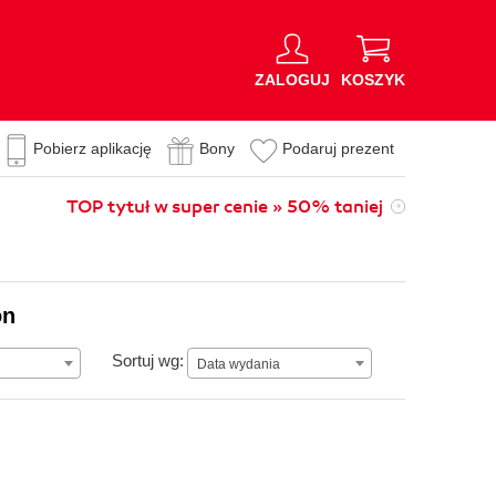
ZALOGUJ
KOSZYK
Pobierz aplikację
Bony
Podaruj prezent
TOP tytuł w super cenie » 50% taniej
on
Data wydania
Sortuj wg:
Data wydania