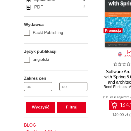
PDF
2
Wydawca
Promocja
Packt Publishing
Język publikacji
ebo
angielski
Software Arc
with Spring 5
Zakres cen
and architec
–
René Enríquez
scalable, ro
,
A
high-perform
(111,75 zł najniższa 
applicat
134.
Wyczyść
149.00 zł
BLOG