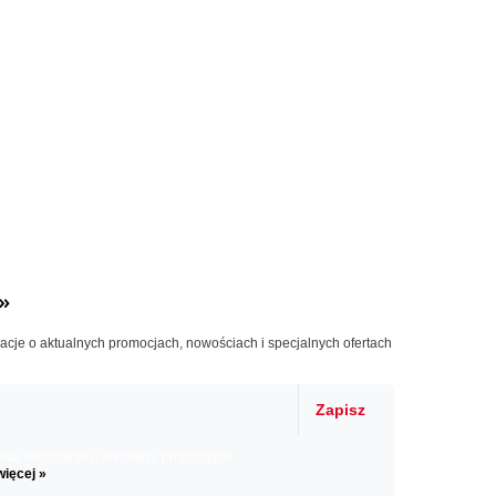
»
macje o aktualnych promocjach, nowościach i specjalnych ofertach
Zapisz
il informacje o zniżkach, promocjach
więcej »