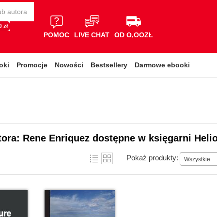
 zł
POMOC
LIVE CHAT
OD O,OOZŁ
oki
Promocje
Nowości
Bestsellery
Darmowe ebooki
tora: Rene Enriquez dostępne w księgarni Heli
Pokaż produkty:
Wszystkie