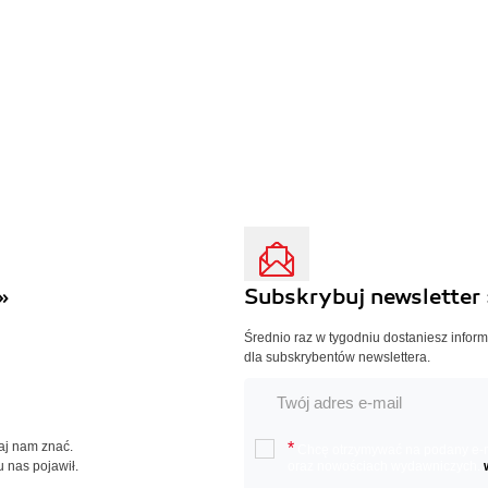
»
Subskrybuj newsletter 
Średnio raz w tygodniu dostaniesz infor
dla subskrybentów newslettera.
Daj nam znać.
*
Chcę otrzymywać na podany e-ma
u nas pojawił.
oraz nowościach wydawniczych.