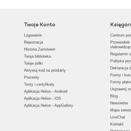
Twoje Konto
Księgar
Logowanie
Centrum po
Rejestracja
Przewodnik 
słabowidząc
Historia Zamówień
Regulamin s
Twoja biblioteka
Polityka pr
Twoje półki
Deklaracja 
Aktywuj kod na produkty
Formy i kos
Prezenty
Formy płatn
Testy i certyfikaty
Usprawnij 
Aplikacja Helion - Android
Blog
Aplikacja Helion - iOS
Newsletter
Aplikacja Helion - AppGallery
Mapa serwi
LiveChat
Kontakt