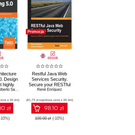
Promocja
ok
ebook
hitecture
Restful Java Web
.0. Design
Services Security.
t highly
Secure your RESTful
bust, and
lberto Salazar
applications against
René Enríquez
ance Java
common vulnerabilities
cena z 30 dni)
ions
(81,75 zł najniższa cena z 30 dni)
with this book and
10 zł
98.10 zł
(-10%)
109.00 zł
(-10%)