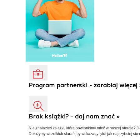
Program partnerski - zarabiaj więcej 
Brak książki? - daj nam znać »
Nie znalazłeś książki, którą powinniśmy mieć w naszej ofercie? 
Dołożymy wszelkich starań, by wskazany tytuł jak najszybciej się 