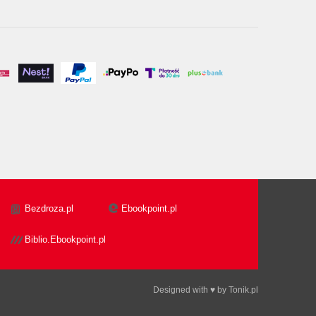
Bezdroza.pl
Ebookpoint.pl
Biblio.Ebookpoint.pl
Designed with ♥ by
Tonik.pl