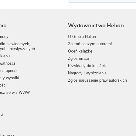
nia
Wydawnictwo Helion
mocy
O Grupie Helion
dla niewidomych,
Zostań naszym autorem!
ych i niesłyszących
Oceń książkę
klepu
Zgłoś erratę
ywatności
Przykłady do książek
dostępności
Nagrody i wyróżnienia
zty wysyłki
Zgłoś naruszenie praw autorskich
ości
nasz serwis WWW
su