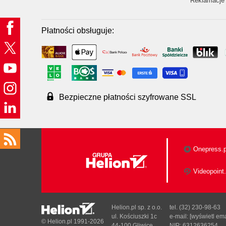
Reklamacje 
Płatności obsługuje:
Bezpieczne płatności szyfrowane SSL
Onepress.p
Videopoint.
Helion.pl sp. z o.o.
tel. (32) 230-98-63
ul. Kościuszki 1c
e-mail:
[wyświetl ema
© Helion.pl 1991-2026
44-100 Gliwice
NIP: 6312636254