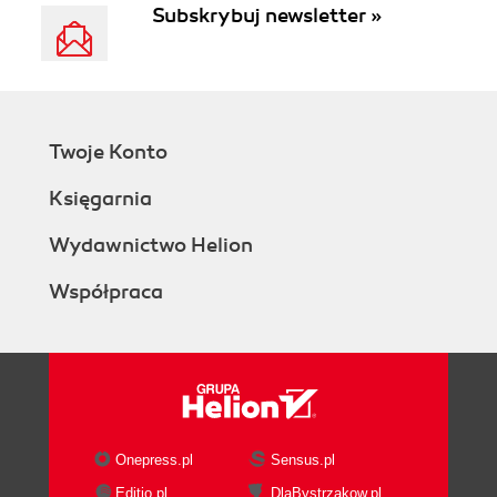
Subskrybuj newsletter »
Twoje Konto
Księgarnia
Wydawnictwo Helion
Współpraca
Onepress.pl
Sensus.pl
Editio.pl
DlaBystrzakow.pl