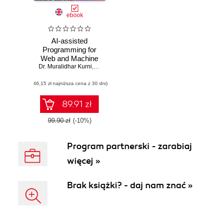
ebook
AI-assisted
Programming for
Web and Machine
Dr. Muralidhar Kurni
Learning
,
Ramesh Krishnamaneni
,
Dr. Srinivasa K. G.
(46,15 zł najniższa cena z 30 dni)
89.91 zł
99.90 zł
(-10%)
Program partnerski - zarabiaj
więcej »
Brak książki? - daj nam znać »