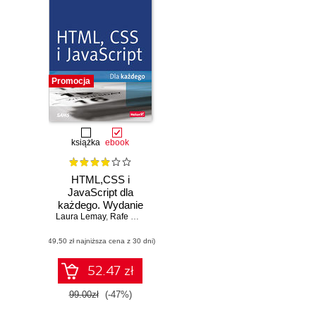
Promocja
książka
ebook
HTML,CSS i
JavaScript dla
każdego. Wydanie
Laura Lemay
VII
,
Rafe Colburn
,
Jennifer Kyrnin
(49,50 zł najniższa cena z 30 dni)
52.47 zł
99.00zł
(-47%)