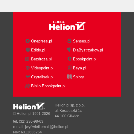
Onepress.pl
Sensus.pl
Editio.pl
DlaBystrzakow.pl
Bezdroza.pl
Ebookpoint.pl
Videopoint.pl
Beya.pl
Czytalisek.pl
Sploty
Biblio.Ebookpoint.pl
Helion.pl sp. z o.o.
ul. Kościuszki 1c
© Helion.pl 1991-2026
44-100 Gliwice
tel. (32) 230-98-63
e-mail:
[wyświetl email]@helion.pl
NIP: 6312636254