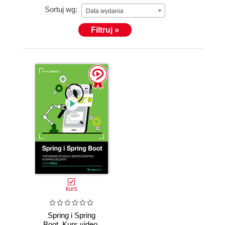
Programista to człowiek, który potrafi znaleźć
Sortuj wg:
Data wydania
potrzebne mu informacje szybciej od reszty
społeczeństwa. Nie jest osobą wszechwiedzącą.
Filtruj »
Jest osobą, która wie, gdzie i jak zdobyć wiedzę.
Nie kuj więc teorii na pamięć i nie bój się używać
Google’a!
kurs
Spring i Spring
Boot. Kurs video.