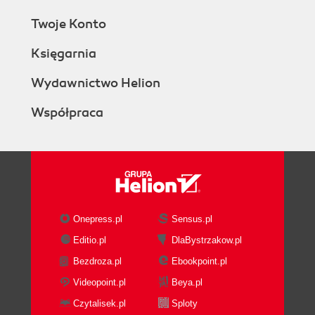
Twoje Konto
Księgarnia
Wydawnictwo Helion
Współpraca
Onepress.pl
Sensus.pl
Editio.pl
DlaBystrzakow.pl
Bezdroza.pl
Ebookpoint.pl
Videopoint.pl
Beya.pl
Czytalisek.pl
Sploty