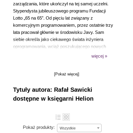
zarządzania, które ukończył na tej samej uczelni.
Stypendysta jubileuszowego programu Fundacji
Lotto „65 na 65”. Od pięciu lat związany z
komercyjnym programowaniem, przez ostatnie trzy
lata pracował głównie w środowisku Javy. Sam
siebie określa jako ciekawego świata inżyniera
oprogramowania, wciąż poszukującego nowych
wyzwań. Główny obszar jego zainteresowań to
więcej »
tworzenie oprogramowania rozumiane jako proces
całościowy, obejmujący zarówno inżynierię, jak i
[Pokaż więcej]
zarządzanie projektami. Realizował projekty dla firm
z branży automotive, technologicznej i rekrutacyjnej.
Tytuły autora: Rafał Sawicki
Od 2020 roku jest ambasadorem dolnośląskiego
Cyber Labu, a od 2021 - członkiem rady nadzorczej.
dostępne w księgarni Helion
W chwilach wolnych od pracy uwielbia podróżować i
choć podróżuje rzadko, to intensywnie. Po
godzinach oddaje się również dwóm innym pasjom:
grze na gitarze i tworzeniu memów.
Pokaż produkty:
Wszystkie