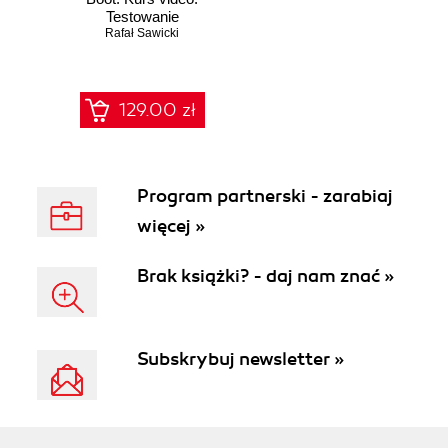
Testowanie
Rafał Sawicki
aplikacji i
bezpieczeństwo w
Spring Security
129.00 zł
Program partnerski - zarabiaj
więcej »
Brak książki? - daj nam znać »
Subskrybuj newsletter »