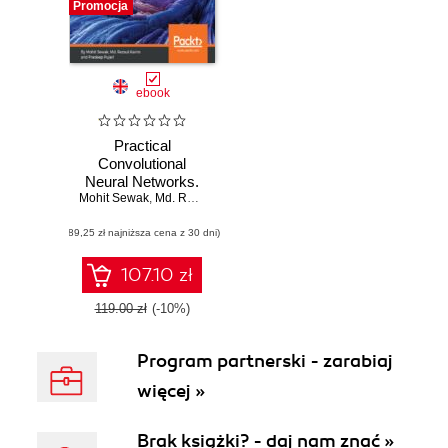
Promocja
ebook
Practical
Convolutional
Neural Networks.
Mohit Sewak
Implement
,
Md. Rezaul Karim
,
Pradeep Pujari
advanced deep
(89,25 zł najniższa cena z 30 dni)
learning models
using Python
107.10 zł
119.00 zł
(-10%)
Program partnerski - zarabiaj
więcej »
Brak książki? - daj nam znać »