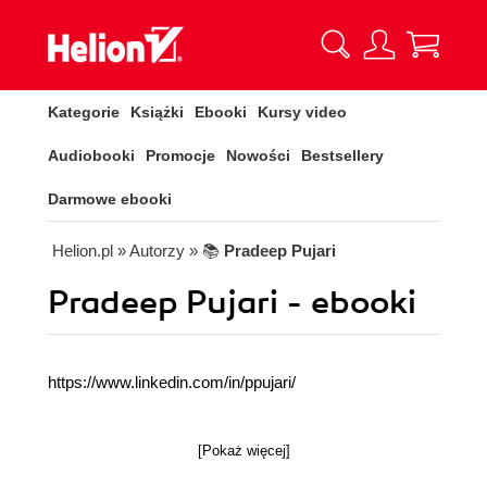
Kategorie
Książki
Ebooki
Kursy video
Audiobooki
Promocje
Nowości
Bestsellery
Darmowe ebooki
Helion.pl
» Autorzy
» 📚
Pradeep Pujari
Pradeep Pujari - ebooki
https://www.linkedin.com/in/ppujari/
[Pokaż więcej]