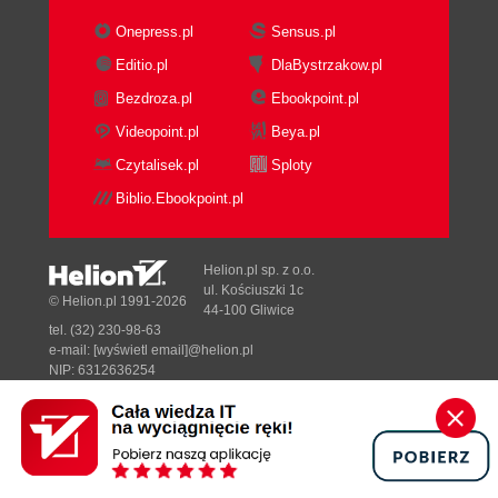
Onepress.pl
Sensus.pl
Editio.pl
DlaBystrzakow.pl
Bezdroza.pl
Ebookpoint.pl
Videopoint.pl
Beya.pl
Czytalisek.pl
Sploty
Biblio.Ebookpoint.pl
Helion.pl sp. z o.o.
ul. Kościuszki 1c
© Helion.pl 1991-2026
44-100 Gliwice
tel. (32) 230-98-63
e-mail:
[wyświetl email]@helion.pl
NIP: 6312636254
Regon: 241989027
Designed with ♥ by
Tonik.pl
Pełna wersja strony »