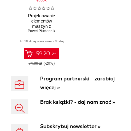
ebook
Projektowanie
elementów
maszyn z
wykorzystaniem
Paweł Płuciennik
programu
(48,10 zł najniższa cena z 30 dni)
Autodesk Inventor
59.20 zł
74.00 zł
(-20%)
Program partnerski - zarabiaj
więcej »
Brak książki? - daj nam znać »
Subskrybuj newsletter »