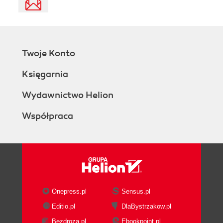
Twoje Konto
Księgarnia
Wydawnictwo Helion
Współpraca
Onepress.pl
Sensus.pl
Editio.pl
DlaBystrzakow.pl
Bezdroza.pl
Ebookpoint.pl