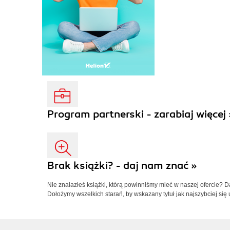
Program partnerski - zarabiaj więcej 
Brak książki? - daj nam znać »
Nie znalazłeś książki, którą powinniśmy mieć w naszej ofercie? 
Dołożymy wszelkich starań, by wskazany tytuł jak najszybciej się 