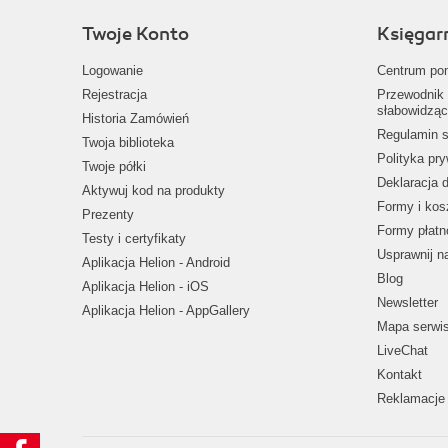
Twoje Konto
Księgar
Logowanie
Centrum po
Rejestracja
Przewodnik 
słabowidząc
Historia Zamówień
Regulamin s
Twoja biblioteka
Polityka pr
Twoje półki
Deklaracja 
Aktywuj kod na produkty
Formy i kos
Prezenty
Formy płatn
Testy i certyfikaty
Usprawnij 
Aplikacja Helion - Android
Blog
Aplikacja Helion - iOS
Newsletter
Aplikacja Helion - AppGallery
Mapa serwi
LiveChat
Kontakt
Reklamacje 