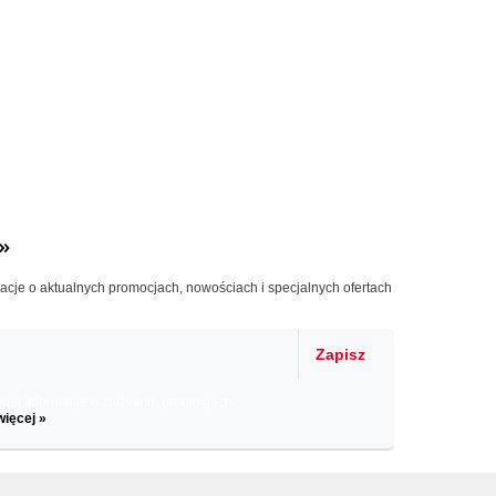
»
macje o aktualnych promocjach, nowościach i specjalnych ofertach
Zapisz
il informacje o zniżkach, promocjach
więcej »