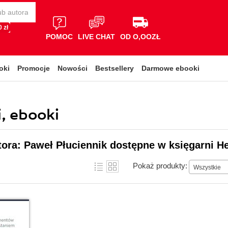
 zł
POMOC
LIVE CHAT
OD O,OOZŁ
oki
Promocje
Nowości
Bestsellery
Darmowe ebooki
i, ebooki
tora: Paweł Płuciennik dostępne w księgarni He
Pokaż produkty:
Wszystkie