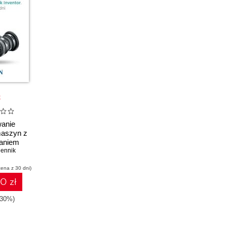
k
wanie
aszyn z
aniem
utodesk
iennik
or
cena z 30 dni)
0 zł
-30%)