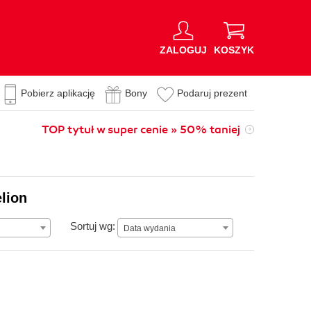
ZALOGUJ
KOSZYK
Pobierz aplikację
Bony
Podaruj prezent
TOP tytuł w super cenie » 50% taniej
lion
Data wydania
Sortuj wg:
Data wydania