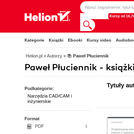
Kursy od 16,70
Kategorie
Książki
Ebooki
Kursy video
Audiobo
Helion.pl
» Autorzy
» 📚
Paweł Płuciennik
Paweł Płuciennik - książk
Tytuły au
Podkategorie:
Narzędzia CAD/CAM i
inżynierskie
Format
PDF
1