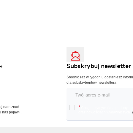
»
Subskrybuj newsletter 
Średnio raz w tygodniu dostaniesz infor
dla subskrybentów newslettera.
Daj nam znać.
*
Chcę otrzymywać na podany e-ma
u nas pojawił.
oraz nowościach wydawniczych.