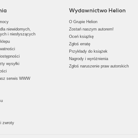
nia
Wydawnictwo Helion
mocy
O Grupie Helion
dla niewidomych,
Zostań naszym autorem!
ych i niesłyszących
Oceń książkę
klepu
Zgłoś erratę
ywatności
Przykłady do książek
dostępności
Nagrody i wyróżnienia
zty wysyłki
Zgłoś naruszenie praw autorskich
ości
nasz serwis WWW
su
i zwroty