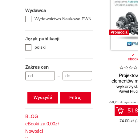
Wydawca
Wydawnictwo Naukowe PWN
Promocja
Język publikacji
polski
eboo
Zakres cen
Projekto
–
elementów m
wykorzyst
programu A
Paweł Płuc
Wyczyść
Invent
(59,20 zł najniższa 
51.8
BLOG
74.00 zł
(
eBooki za 0,00zł
Nowości