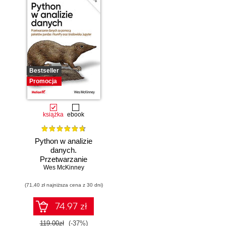
Bestseller
Promocja
książka
ebook
Python w analizie
danych.
Przetwarzanie
danych za pomocą
Wes McKinney
pakietów pandas i
(71,40 zł najniższa cena z 30 dni)
NumPy oraz
środowiska
Jupyter. Wydanie
74.97 zł
III
119.00zł
(-37%)