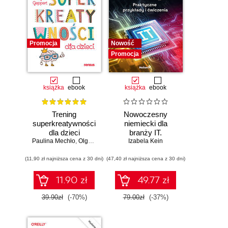
Promocja
Nowość
Promocja
książka
ebook
książka
ebook
Trening
Nowoczesny
superkreatywności
niemiecki dla
dla dzieci
branży IT.
Paulina Mechło
,
Olga Geppert
Praktyczne
Izabela Kein
przykłady i
(11,90 zł najniższa cena z 30 dni)
(47,40 zł najniższa cena z 30 dni)
ćwiczenia
11.90 zł
49.77 zł
39.90zł
(-70%)
79.00zł
(-37%)