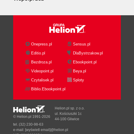
Onepress.pl
Sensus.pl
Editio.pl
DlaBystrzakow.pl
Bezdroza.pl
Ebookpoint.pl
Videopoint.pl
Beya.pl
Czytalisek.pl
Sploty
Biblio.Ebookpoint.pl
Helion.pl sp. z o.o.
ul. Kościuszki 1c
© Helion.pl 1991-2026
44-100 Gliwice
tel. (32) 230-98-63
e-mail:
[wyświetl email]@helion.pl