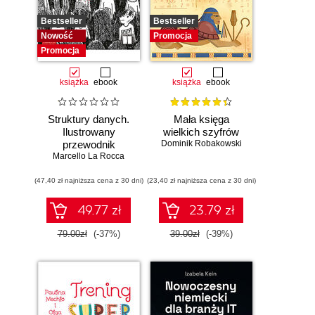
Bestseller
Bestseller
Nowość
Promocja
Promocja
książka
ebook
książka
ebook
Struktury danych.
Mała księga
Ilustrowany
wielkich szyfrów
przewodnik
Dominik Robakowski
Marcello La Rocca
(47,40 zł najniższa cena z 30 dni)
(23,40 zł najniższa cena z 30 dni)
49.77 zł
23.79 zł
79.00zł
(-37%)
39.00zł
(-39%)