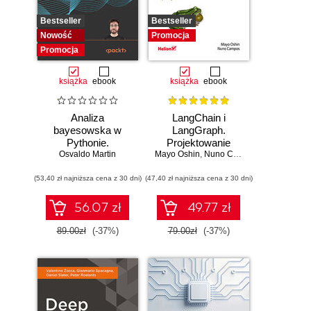
Bestseller
Bestseller
Nowość
Promocja
Promocja
książka
ebook
książka
ebook
Analiza
LangChain i
bayesowska w
LangGraph.
Pythonie.
Projektowanie
Osvaldo Martin
Praktyczny
Mayo Oshin
aplikacji opartych
,
Nuno Campos
przewodnik po
na dużych
(53,40 zł najniższa cena z 30 dni)
modelowaniu
(47,40 zł najniższa cena z 30 dni)
modelach
probabilistycznym.
językowych w
Wydanie III
praktyce
56.07 zł
49.77 zł
89.00zł
(-37%)
79.00zł
(-37%)