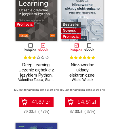
Promocja
Bestseller
Nowość
Promocja
książka
ebook
książka
ebook
Deep Learning.
Niezawodne
Uczenie głębokie z
układy
językiem Python.
elektroniczne.
Valentino Zocca
Sztuczna
,
Gianmario Spacagna
Witold Wrotek
Podręcznik
,
Daniel Slater
,
Peter Roelants
inteligencja i sieci
konstruktora
(39,50 zł najniższa cena z 30 dni)
neuronowe
(52,20 zł najniższa cena z 30 dni)
41.87 zł
54.81 zł
79.00zł
(-47%)
87.00zł
(-37%)