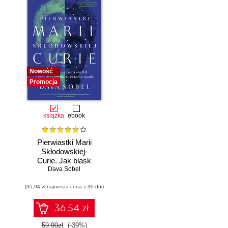
Nowość
Promocja
książka
ebook
Pierwiastki Marii
Skłodowskiej-
Curie. Jak blask
radu oświetlił drogę
Dava Sobel
kobietom w
(35,94 zł najniższa cena z 30 dni)
świecie nauki
36.54 zł
59.90zł
(-39%)