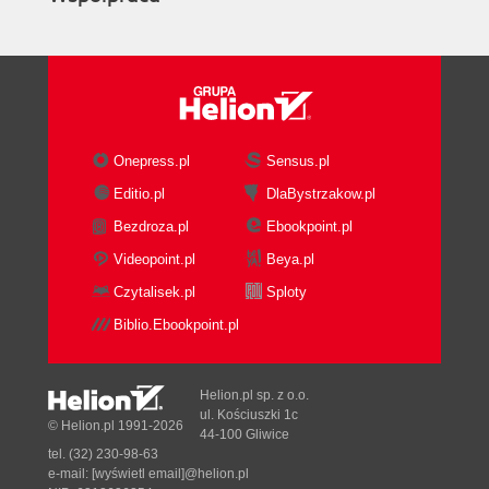
Onepress.pl
Sensus.pl
Editio.pl
DlaBystrzakow.pl
Bezdroza.pl
Ebookpoint.pl
Videopoint.pl
Beya.pl
Czytalisek.pl
Sploty
Biblio.Ebookpoint.pl
Helion.pl sp. z o.o.
ul. Kościuszki 1c
© Helion.pl 1991-2026
44-100 Gliwice
tel. (32) 230-98-63
e-mail:
[wyświetl email]@helion.pl