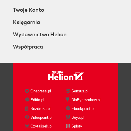
Twoje Konto
Księgarnia
Wydawnictwo Helion
Współpraca
Onepress.pl
Sensus.pl
Editio.pl
DlaBystrzakow.pl
Bezdroza.pl
Ebookpoint.pl
Videopoint.pl
Beya.pl
Czytalisek.pl
Sploty