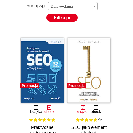
Sortuj wg:
Data wydania
Filtruj »
Promocja
Promocja
książka
ebook
książka
ebook
Praktyczne
SEO jako element
zastosowanie
strategii