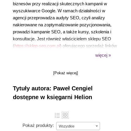
biznesów przy realizacji skutecznych kampanii w
wyszukiwarce Google. W ramach działalności w
agencji przeprowadza audyty SEO, czyli analizy
nakierowane na zoptymalizowanie pozycjonowania,
prowadzi kampanie SEO, a także kursy, szkolenia i
konsultacje. Jest również właścicielem sklepu SEO
(
https://sklep-seo.com.pl
) oferującego sprzedaż linków
pozycjonujących, umożliwiających efektywną
więcej »
realizację kampanii link building i pozyskanie wysokiej
jakości linków SEO oraz autorem kursu SEO
[Pokaż więcej]
(
https://seo-kurs.pl
).
Tytuły autora: Paweł Cengiel
dostępne w księgarni Helion
Pokaż produkty:
Wszystkie