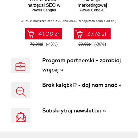
narzędzi SEO w
marketingowej
Twojej firmie
Paweł Cengiel
Paweł Cengiel
Twojej firmy
(39,50 zł najniższa cena z 30 dni)
(35,40 zł najniższa cena z 30 dni)
41.08 zł
37.76 zł
79.00zł
(-48%)
59.00zł
(-36%)
Program partnerski - zarabiaj
więcej »
Brak książki? - daj nam znać »
Subskrybuj newsletter »