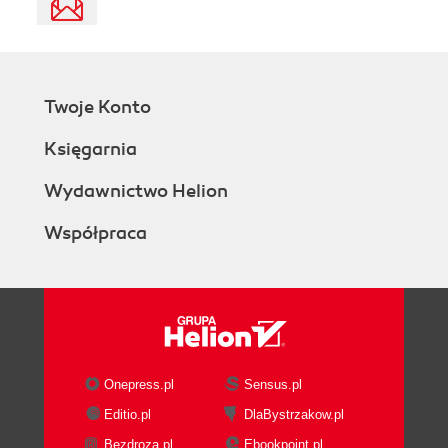
Twoje Konto
Księgarnia
Wydawnictwo Helion
Współpraca
Onepress.pl
Sensus.pl
Editio.pl
DlaBystrzakow.pl
Bezdroza.pl
Ebookpoint.pl