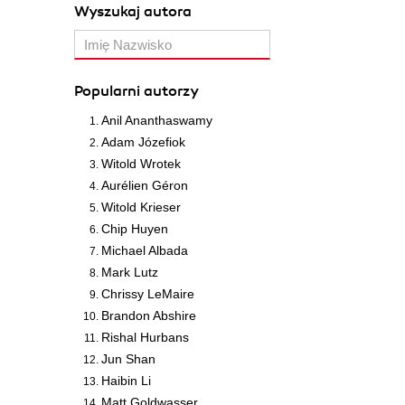
Wyszukaj autora
Popularni autorzy
Anil Ananthaswamy
Adam Józefiok
Witold Wrotek
Aurélien Géron
Witold Krieser
Chip Huyen
Michael Albada
Mark Lutz
Chrissy LeMaire
Brandon Abshire
Rishal Hurbans
Jun Shan
Haibin Li
Matt Goldwasser