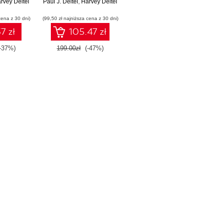
rvey Deitel
Paul J. Deitel
,
Harvey Deitel
cena z 30 dni)
(99,50 zł najniższa cena z 30 dni)
7 zł
105.47 zł
-37%)
199.00zł
(-47%)