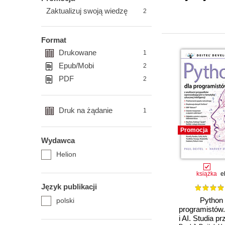
Zaktualizuj swoją wiedzę
2
Format
Drukowane
1
Epub/Mobi
2
PDF
2
Druk na żądanie
1
Promocja
Wydawca
Helion
książka
e
Język publikacji
Python 
polski
programistów.
i AI. Studia 