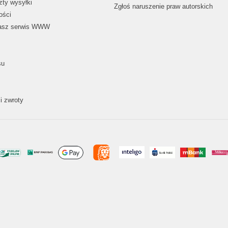
zty wysyłki
Zgłoś naruszenie praw autorskich
ości
nasz serwis WWW
su
i zwroty