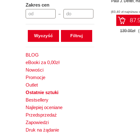
Paul J. Deitel
,
Ha
Zakres cen
(83,40 zł najniższa 
–
87.5
139.00zł
(
Wyczyść
BLOG
eBooki za 0,00zł
Nowości
Promocje
Outlet
Ostatnie sztuki
Bestsellery
Najlepiej oceniane
Przedsprzedaż
Zapowiedzi
Druk na żądanie