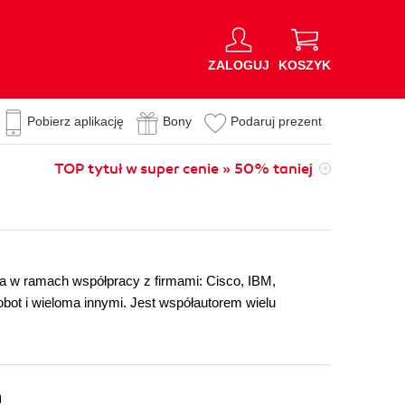
ZALOGUJ
KOSZYK
Pobierz aplikację
Bony
Podaruj prezent
TOP tytuł w super cenie » 50% taniej
ia w ramach współpracy z firmami: Cisco, IBM,
bot i wieloma innymi. Jest współautorem wielu
n