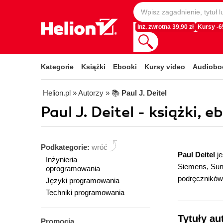
Inż. zwrotna 39,90 zł
Kursy -
Kategorie
Książki
Ebooki
Kursy video
Audiobo
Helion.pl
» Autorzy
» 📚
Paul J. Deitel
Paul J. Deitel - książki, e
Podkategorie:
wróć
Paul Deitel
je
Inżynieria
Siemens, Sun 
oprogramowania
podręczników
Języki programowania
Techniki programowania
Tytuły au
Promocja