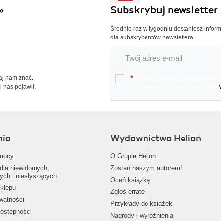
»
Subskrybuj newsletter 
Średnio raz w tygodniu dostaniesz infor
dla subskrybentów newslettera.
Daj nam znać.
*
Chcę otrzymywać na podany e-ma
u nas pojawił.
oraz nowościach wydawniczych.
nia
Wydawnictwo Helion
mocy
O Grupie Helion
dla niewidomych,
Zostań naszym autorem!
ych i niesłyszących
Oceń książkę
klepu
Zgłoś erratę
ywatności
Przykłady do książek
dostępności
Nagrody i wyróżnienia