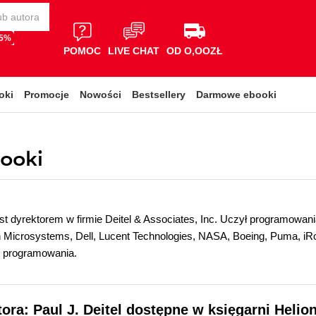
65%
POMOC
LIVE CHAT
OD O,OOZŁ
oki
Promocje
Nowości
Bestsellery
Darmowe ebooki
booki
st dyrektorem w firmie Deitel & Associates, Inc. Uczył programowan
Microsystems, Dell, Lucent Technologies, NASA, Boeing, Puma, iRo
 programowania.
tora: Paul J. Deitel dostępne w księgarni Helio