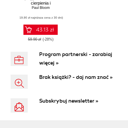
cierpienia i
poszukiwaniu
Paul Bloom
sensu
(19,90 zł najniższa cena z 30 dni)
43.13 zł
59.90 zł
(-28%)
Program partnerski - zarabiaj
więcej »
Brak książki? - daj nam znać »
Subskrybuj newsletter »