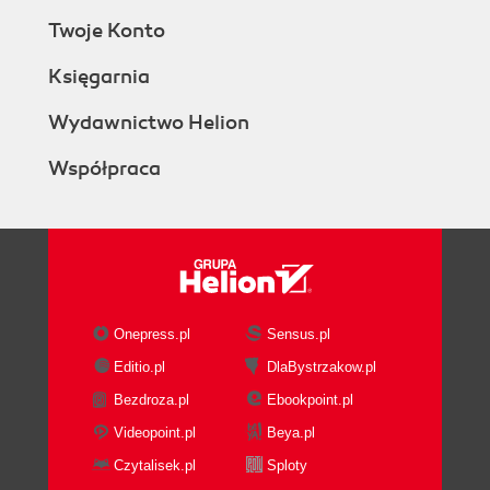
Twoje Konto
Księgarnia
Wydawnictwo Helion
Współpraca
Onepress.pl
Sensus.pl
Editio.pl
DlaBystrzakow.pl
Bezdroza.pl
Ebookpoint.pl
Videopoint.pl
Beya.pl
Czytalisek.pl
Sploty