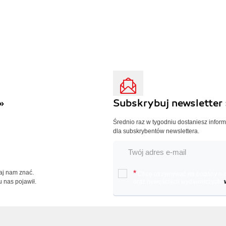
»
Subskrybuj newsletter 
Średnio raz w tygodniu dostaniesz infor
dla subskrybentów newslettera.
Daj nam znać.
*
Chcę otrzymywać na podany e-ma
u nas pojawił.
oraz nowościach wydawniczych.