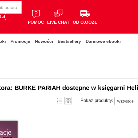
 zł
POMOC
LIVE CHAT
OD O,OOZŁ
oki
Promocje
Nowości
Bestsellery
Darmowe ebooki
utora: BURKE PARIAH dostępne w księgarni Hel
Pokaż produkty:
Wszystkie