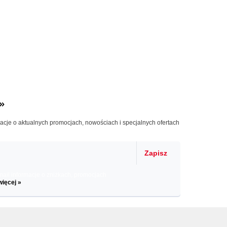
»
macje o aktualnych promocjach, nowościach i specjalnych ofertach
Zapisz
il informacje o zniżkach, promocjach
więcej »