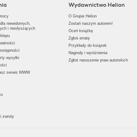
nia
Wydawnictwo Helion
mocy
O Grupie Helion
dla niewidomych,
Zostań naszym autorem!
ych i niesłyszących
Oceń książkę
klepu
Zgłoś erratę
ywatności
Przykłady do książek
dostępności
Nagrody i wyróżnienia
zty wysyłki
Zgłoś naruszenie praw autorskich
ości
nasz serwis WWW
su
i zwroty