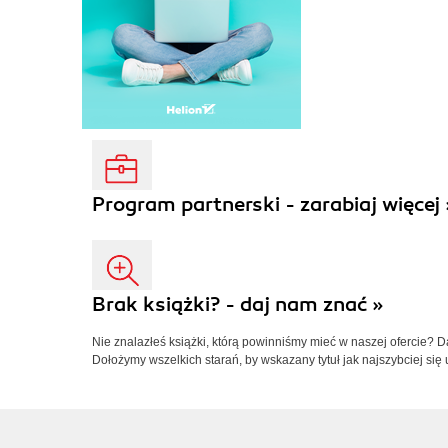
Program partnerski - zarabiaj więcej 
Brak książki? - daj nam znać »
Nie znalazłeś książki, którą powinniśmy mieć w naszej ofercie? 
Dołożymy wszelkich starań, by wskazany tytuł jak najszybciej się 