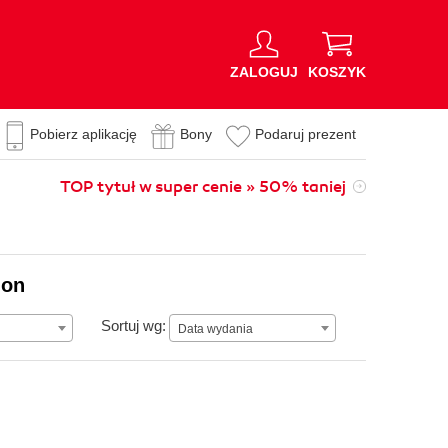
ZALOGUJ
KOSZYK
Pobierz aplikację
Bony
Podaruj prezent
TOP tytuł w super cenie » 50% taniej
ion
Data wydania
Sortuj wg:
Data wydania