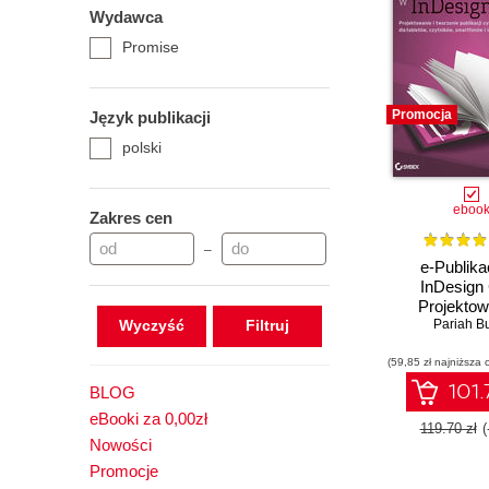
Wydawca
Promise
Promocja
Język publikacji
polski
eboo
Zakres cen
–
e-Publika
InDesign
Projektow
Wyczyść
tworzenie pu
Pariah B
cyfrowych dla
(59,85 zł najniższa 
czytników, s
i innych u
101.
BLOG
eBooki za 0,00zł
119.70 zł
(
Nowości
Promocje