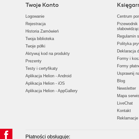
Twoje Konto
Księgar
Logowanie
Centrum po
Rejestracja
Przewodnik 
słabowidząc
Historia Zamówień
Regulamin s
Twoja biblioteka
Polityka pr
Twoje półki
Deklaracja 
Aktywuj kod na produkty
Formy i kos
Prezenty
Formy płatn
Testy i certyfikaty
Usprawnij 
Aplikacja Helion - Android
Blog
Aplikacja Helion - iOS
Newsletter
Aplikacja Helion - AppGallery
Mapa serwi
LiveChat
Kontakt
Reklamacje 
Płatności obsługuje: