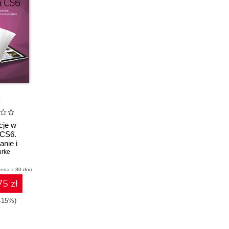
k
cje w
 CS6.
anie i
blikacji
urke
 tabletów,
cena z 30 dni)
martfonów
rządzeń
75 zł
-15%)