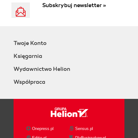
Subskrybuj newsletter »
Twoje Konto
Księgarnia
Wydawnictwo Helion
Współpraca
Onepress.pl
Sensus.pl
Editio.pl
DlaBystrzakow.pl