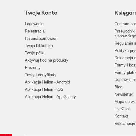
Twoje Konto
Księgar
Logowanie
Centrum po
Rejestracja
Przewodnik 
słabowidząc
Historia Zamówień
Regulamin s
Twoja biblioteka
Polityka pr
Twoje półki
Deklaracja 
Aktywuj kod na produkty
Formy i kos
Prezenty
Formy płatn
Testy i certyfikaty
Usprawnij 
Aplikacja Helion - Android
Blog
Aplikacja Helion - iOS
Newsletter
Aplikacja Helion - AppGallery
Mapa serwi
LiveChat
Kontakt
Reklamacje 