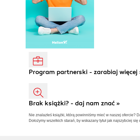
Program partnerski - zarabiaj więcej 
Brak książki? - daj nam znać »
Nie znalazłeś książki, którą powinniśmy mieć w naszej ofercie? 
Dołożymy wszelkich starań, by wskazany tytuł jak najszybciej się 