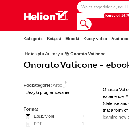
Kursy od 16,70
Kategorie
Książki
Ebooki
Kursy video
Audiobo
Helion.pl
» Autorzy
» 📚
Onorato Vaticone
Onorato Vaticone - eboo
Podkategorie:
wróć
Onorato Vatic
Języki programowania
experience. A
(defense and e
Format
that a form o
Epub/Mobi
1
learning how t
PDF
1