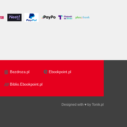
Bezdroza.pl
Ebookpoint.pl
Biblio.Ebookpoint.pl
Designed with ♥ by
Tonik.pl