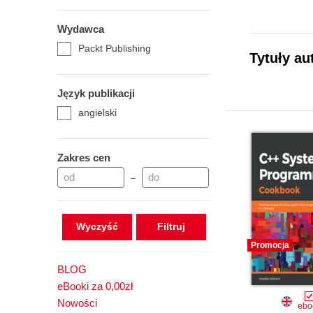
Wydawca
Packt Publishing
Tytuły au
Język publikacji
angielski
Zakres cen
–
Wyczyść
Promocja
BLOG
eBooki za 0,00zł
Nowości
ebo