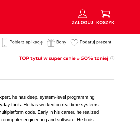
ZALOGUJ
KOSZYK
Pobierz aplikację
Bony
Podaruj prezent
TOP tytuł w super cenie » 50% taniej
expert, he has deep, system-level programming
yday tools. He has worked on real-time systems
ltiplatform code. Early in his career, he realized
in computer engineering and software. He finds