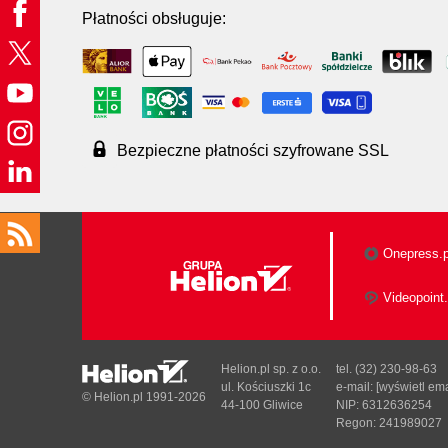
Płatności obsługuje:
Bezpieczne płatności szyfrowane SSL
Onepress.p
Videopoint.
Helion.pl sp. z o.o.
tel. (32) 230-98-63
ul. Kościuszki 1c
e-mail:
[wyświetl ema
© Helion.pl 1991-2026
44-100 Gliwice
NIP: 6312636254
Regon: 241989027