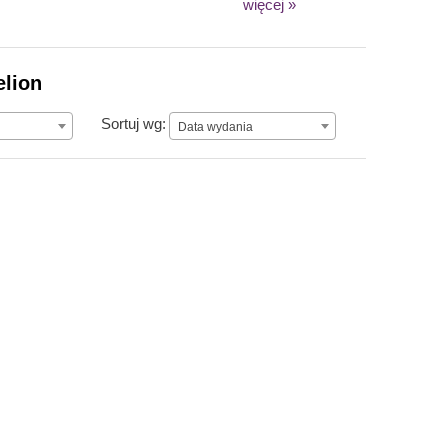
więcej »
elion
Data wydania
Sortuj wg:
Data wydania