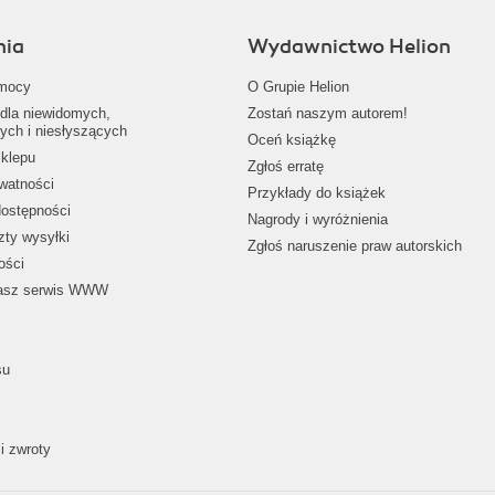
nia
Wydawnictwo Helion
mocy
O Grupie Helion
dla niewidomych,
Zostań naszym autorem!
ych i niesłyszących
Oceń książkę
klepu
Zgłoś erratę
ywatności
Przykłady do książek
dostępności
Nagrody i wyróżnienia
zty wysyłki
Zgłoś naruszenie praw autorskich
ości
nasz serwis WWW
su
i zwroty