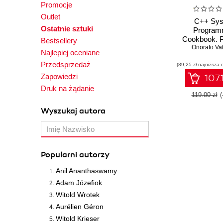
Promocje
Outlet
C++ Sy
Ostatnie sztuki
Program
Cookbook. P
Bestsellery
recipes for
Onorato Va
Najlepiej oceniane
system-l
Przedsprzedaż
(89,25 zł najniższa 
programming 
latest C++ 
Zapowiedzi
107.
Druk na żądanie
119.00 zł
(
Wyszukaj autora
Popularni autorzy
Anil Ananthaswamy
Adam Józefiok
Witold Wrotek
Aurélien Géron
Witold Krieser