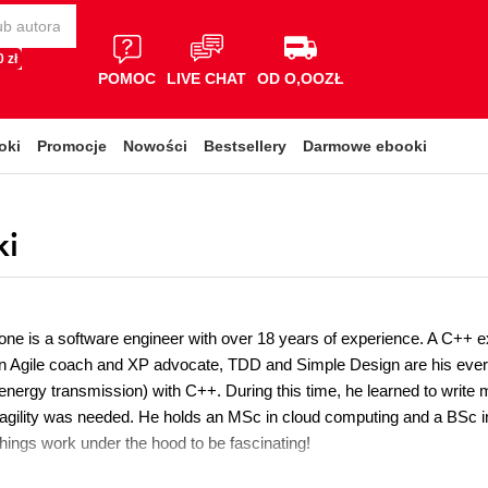
 zł
POMOC
LIVE CHAT
OD O,OOZŁ
oki
Promocje
Nowości
Bestsellery
Darmowe ebooki
ki
one is a software engineer with over 18 years of experience. A C++ 
n Agile coach and XP advocate, TDD and Simple Design are his ever
nergy transmission) with C++. During this time, he learned to write mu
f agility was needed. He holds an MSc in cloud computing and a BSc 
hings work under the hood to be fascinating!