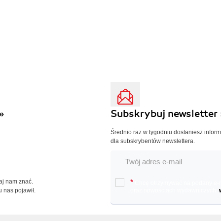
»
Subskrybuj newsletter 
Średnio raz w tygodniu dostaniesz infor
dla subskrybentów newslettera.
Daj nam znać.
*
Chcę otrzymywać na podany e-ma
u nas pojawił.
oraz nowościach wydawniczych.