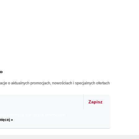
»
macje o aktualnych promocjach, nowościach i specjalnych ofertach
Zapisz
il informacje o zniżkach, promocjach
więcej »