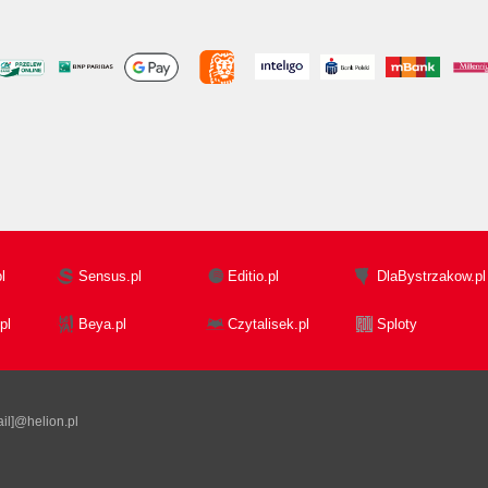
l
Sensus.pl
Editio.pl
DlaBystrzakow.pl
pl
Beya.pl
Czytalisek.pl
Sploty
il]@helion.pl