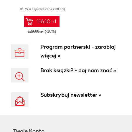
robust C++ code
(96,75 zł najniższa cena z 30 dni)
116.10 zł
129.00 zł
(-10%)
Program partnerski - zarabiaj
więcej »
Brak książki? - daj nam znać »
Subskrybuj newsletter »
Twoje Konto