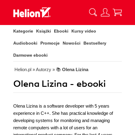
Kategorie
Książki
Ebooki
Kursy video
Audiobooki
Promocje
Nowości
Bestsellery
Darmowe ebooki
Helion.pl
» Autorzy
» 📚
Olena Lizina
Olena Lizina - ebooki
Olena Lizina is a software developer with 5 years
experience in C++. She has practical knowledge of
developing systems for monitoring and managing
remote computers with a lot of users for an
international product company. For the last 4 years,