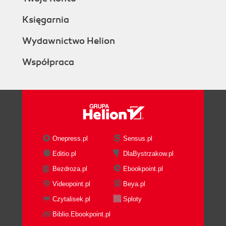
Księgarnia
Wydawnictwo Helion
Współpraca
Onepress.pl
Sensus.pl
Editio.pl
DlaBystrzakow.pl
Bezdroza.pl
Ebookpoint.pl
Videopoint.pl
Beya.pl
Czytalisek.pl
Sploty
Biblio.Ebookpoint.pl