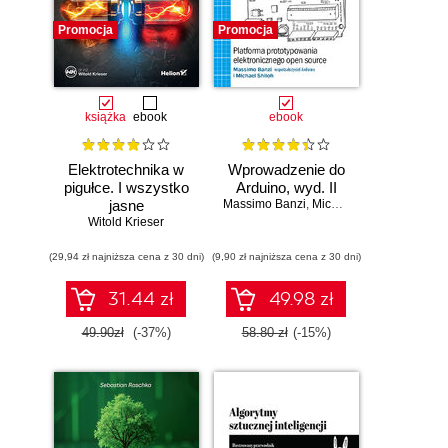
Promocja
Promocja
książka
ebook
ebook
Elektrotechnika w
Wprowadzenie do
pigułce. I wszystko
Arduino, wyd. II
jasne
Massimo Banzi
,
Michael Shiloh
Witold Krieser
(29,94 zł najniższa cena z 30 dni)
(9,90 zł najniższa cena z 30 dni)
31.44 zł
49.98 zł
49.90zł
(-37%)
58.80 zł
(-15%)