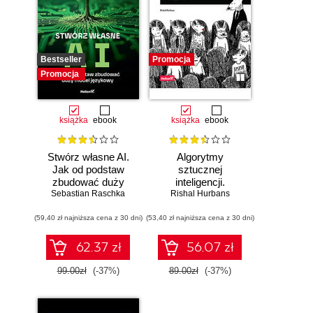
Bestseller
Promocja
Promocja
książka
ebook
książka
ebook
Stwórz własne AI.
Algorytmy
Jak od podstaw
sztucznej
zbudować duży
inteligencji.
model językowy
Sebastian Raschka
Rishal Hurbans
Ilustrowany
przewodnik
(59,40 zł najniższa cena z 30 dni)
(53,40 zł najniższa cena z 30 dni)
62.37 zł
56.07 zł
99.00zł
(-37%)
89.00zł
(-37%)