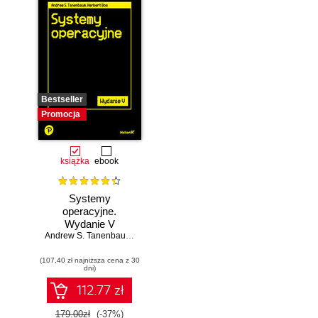
Bestseller
Promocja
książka
ebook
Systemy
operacyjne.
Wydanie V
Andrew S. Tanenbaum
,
Herbert Bos
(107,40 zł najniższa cena z 30
dni)
112.77 zł
179.00zł
(-37%)