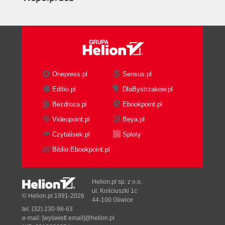
Onepress.pl
Sensus.pl
Editio.pl
DlaBystrzakow.pl
Bezdroza.pl
Ebookpoint.pl
Videopoint.pl
Beya.pl
Czytalisek.pl
Sploty
Biblio.Ebookpoint.pl
Helion.pl sp. z o.o.
ul. Kościuszki 1c
© Helion.pl 1991-2026
44-100 Gliwice
tel. (32) 230-98-63
e-mail:
[wyświetl email]@helion.pl