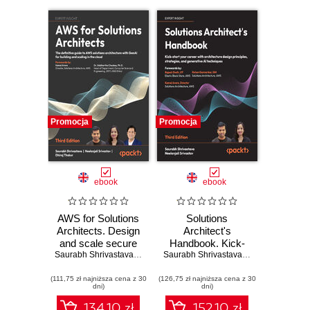
Promocja
Promocja
ebook
ebook
AWS for Solutions
Solutions
Architects. Design
Architect's
and scale secure
Handbook. Kick-
AWS architectures
Saurabh Shrivastava
,
Neelanjali Srivastav
start your career
,
Dhiraj Thakur
Saurabh Shrivastava
,
Neelanjali Srivas
,
Kamal Aro
with GenAI
with architecture
(111,75 zł najniższa cena z 30
strategies and real-
(126,75 zł najniższa cena z 30
design principles,
dni)
dni)
world patterns -
strategies, and
Third Edition
generative AI
134.10 zł
152.10 zł