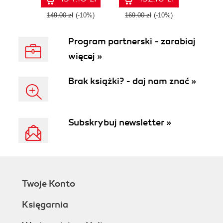
techniques - Third
Edition
149.00 zł
(-10%)
169.00 zł
(-10%)
Program partnerski - zarabiaj
więcej »
Brak książki? - daj nam znać »
Subskrybuj newsletter »
Twoje Konto
Księgarnia