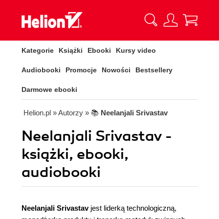
Kategorie
Książki
Ebooki
Kursy video
Audiobooki
Promocje
Nowości
Bestsellery
Darmowe ebooki
Helion.pl
» Autorzy
» 📚
Neelanjali Srivastav
Neelanjali Srivastav -
książki, ebooki,
audiobooki
Neelanjali Srivastav
jest liderką technologiczną,