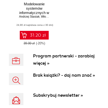
Modelowanie
systemów
informatycznych w
Andrzej Stasiak
języku UML 2.1
,
Włodzimierz Dąbrowski
,
Michał Wolski
(24,90 zł najniższa cena z 30 dni)
31.20 zł
39.00 zł
(-20%)
Program partnerski - zarabiaj
więcej »
Brak książki? - daj nam znać »
Subskrybuj newsletter »