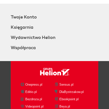
Twoje Konto
Księgarnia
Wydawnictwo Helion
Współpraca
Onepress.pl
Sensus.pl
Editio.pl
DlaBystrzakow.pl
Bezdroza.pl
Ebookpoint.pl
Videopoint.pl
Beya.pl