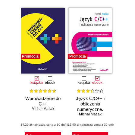
Promocja
Promocja
książka
ebook
książka
ebook
Wprowadzenie do
Język C/C++ i
C++
obliczenia
Michał Matlak
numeryczne.
Michał Matlak
Krótkie
wprowadzenie
(34,20 zł najniższa cena z 30 dni)
(12,45 zł najniższa cena z 30 dni)