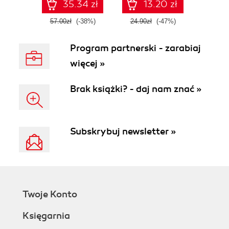
35.34 zł
13.20 zł
57.00zł
(-38%)
24.90zł
(-47%)
Program partnerski - zarabiaj
więcej »
Brak książki? - daj nam znać »
Subskrybuj newsletter »
Twoje Konto
Księgarnia