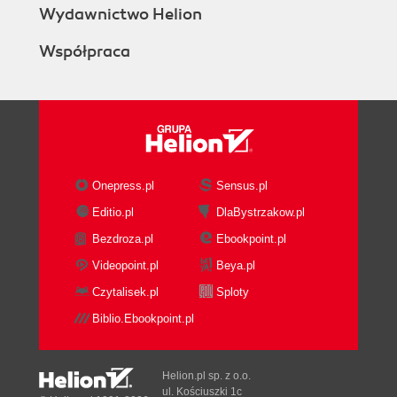
Wydawnictwo Helion
Współpraca
Onepress.pl
Sensus.pl
Editio.pl
DlaBystrzakow.pl
Bezdroza.pl
Ebookpoint.pl
Videopoint.pl
Beya.pl
Czytalisek.pl
Sploty
Biblio.Ebookpoint.pl
Helion.pl sp. z o.o.
ul. Kościuszki 1c