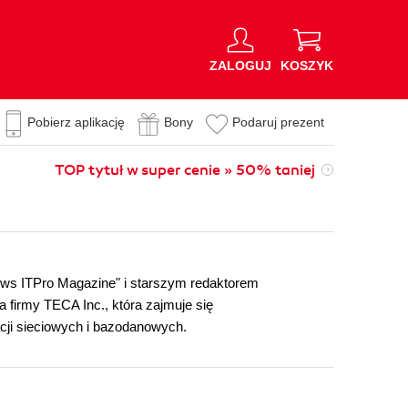
ZALOGUJ
KOSZYK
Pobierz aplikację
Bony
Podaruj prezent
TOP tytuł w super cenie » 50% taniej
ows ITPro Magazine" i starszym redaktorem
firmy TECA Inc., która zajmuje się
cji sieciowych i bazodanowych.
n