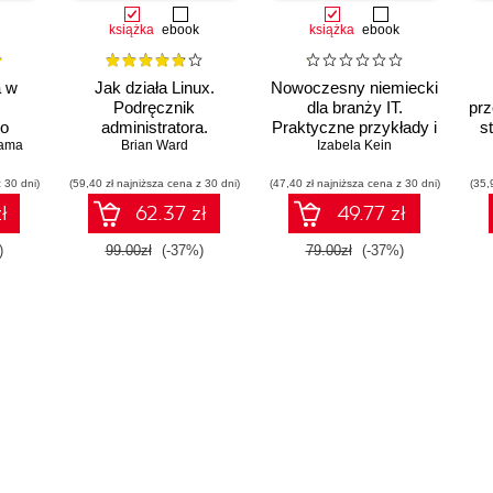
książka
ebook
książka
ebook
a w
Jak działa Linux.
Nowoczesny niemiecki
Podręcznik
dla branży IT.
pr
go
administratora.
Praktyczne przykłady i
s
iama
a
Wydanie III
Brian Ward
Izabela Kein
ćwiczenia
 30 dni)
(59,40 zł najniższa cena z 30 dni)
(47,40 zł najniższa cena z 30 dni)
(35,
ł
62.37 zł
49.77 zł
)
99.00zł
(-37%)
79.00zł
(-37%)