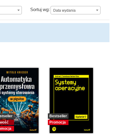
Data wydania
Sortuj wg:
Data wydania
stseller
Bestseller
wość
Promocja
omocja