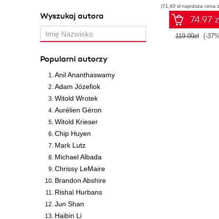
(71,40 zł najniższa cena z
Wyszukaj autora
74.97 z
119.00zł
(-37%
Popularni autorzy
Anil Ananthaswamy
Adam Józefiok
Witold Wrotek
Aurélien Géron
Witold Krieser
Chip Huyen
Mark Lutz
Michael Albada
Chrissy LeMaire
Brandon Abshire
Rishal Hurbans
Jun Shan
Haibin Li