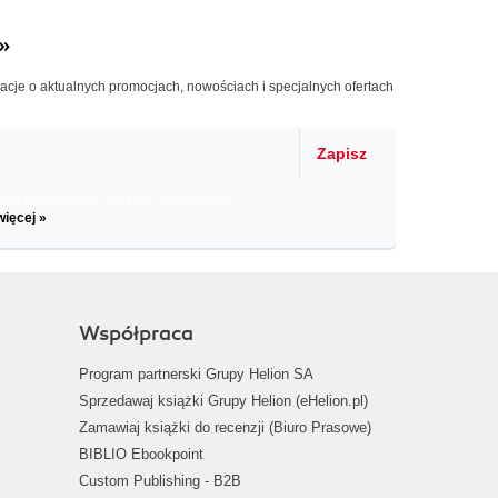
»
macje o aktualnych promocjach, nowościach i specjalnych ofertach
Zapisz
il informacje o zniżkach, promocjach
więcej »
Współpraca
Program partnerski Grupy Helion SA
Sprzedawaj książki Grupy Helion (eHelion.pl)
Zamawiaj książki do recenzji (Biuro Prasowe)
BIBLIO Ebookpoint
Custom Publishing - B2B