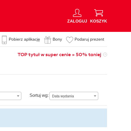
ZALOGUJ
KOSZYK
Pobierz aplikację
Bony
Podaruj prezent
TOP tytuł w super cenie » 50% taniej
Data wydania
Sortuj wg:
Data wydania