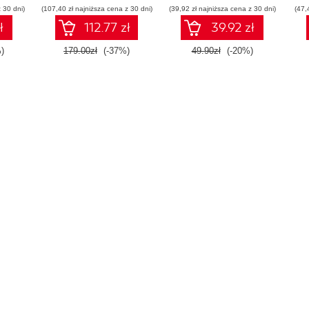
 30 dni)
(107,40 zł najniższa cena z 30 dni)
(39,92 zł najniższa cena z 30 dni)
(47,
ł
112.77 zł
39.92 zł
)
179.00zł
(-37%)
49.90zł
(-20%)