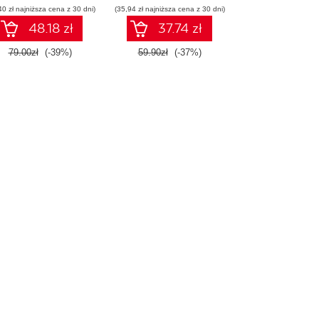
40 zł najniższa cena z 30 dni)
początkujących.
(35,94 zł najniższa cena z 30 dni)
Wydanie II
48.18 zł
37.74 zł
79.00zł
(-39%)
59.90zł
(-37%)