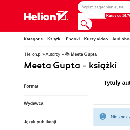
Kursy od 16,70
Kategorie
Książki
Ebooki
Kursy video
Audiobo
Helion.pl
» Autorzy
» 📚
Meeta Gupta
Meeta Gupta - książki
Tytuły au
Format
Wydawca
Nie znale
Język publikacji