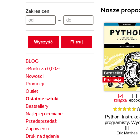
Nasze propoz
Zakres cen
–
Wyczyść
BLOG
eBooki za 0,00zł
Bestseller
Nowości
Promocja
Promocje
Outlet
Ostatnie sztuki
książka
ebook
Bestsellery
Najlepiej oceniane
Python. Instrukcj
Przedsprzedaż
programisty. Wy
III
Zapowiedzi
Eric Matthes
Druk na żądanie