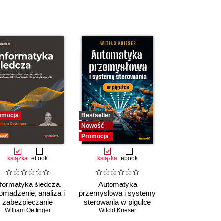
omocja
Bestseller
Nowość
Promocja
książka
ebook
książka
ebook
nformatyka śledcza.
Automatyka
omadzenie, analiza i
przemysłowa i systemy
zabezpieczanie
sterowania w pigułce
William Oettinger
dowodów
Witold Krieser
lektronicznych dla