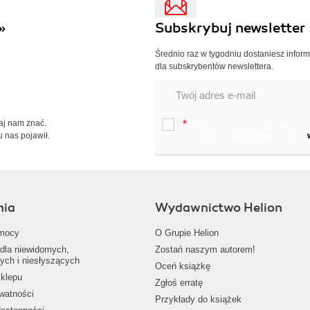
»
Subskrybuj newsletter 
Średnio raz w tygodniu dostaniesz infor
dla subskrybentów newslettera.
Daj nam znać.
*
Chcę otrzymywać na podany e-ma
u nas pojawił.
oraz nowościach wydawniczych.
nia
Wydawnictwo Helion
mocy
O Grupie Helion
dla niewidomych,
Zostań naszym autorem!
ych i niesłyszących
Oceń książkę
klepu
Zgłoś erratę
ywatności
Przykłady do książek