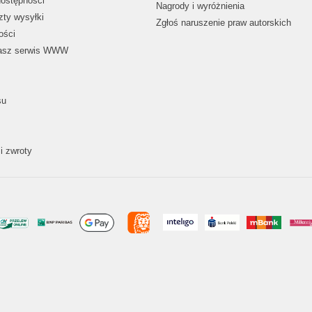
dostępności
Nagrody i wyróżnienia
zty wysyłki
Zgłoś naruszenie praw autorskich
ości
nasz serwis WWW
su
i zwroty