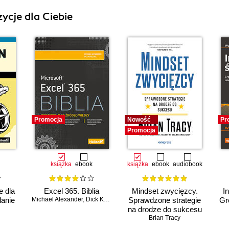
ycje dla Ciebie
Promocja
Nowość
Pr
Promocja
książka
ebook
książka
ebook
audiobook
e dla
Excel 365. Biblia
Mindset zwycięzcy.
I
danie
Michael Alexander
,
Dick Kusleika
Sprawdzone strategie
Gr
na drodze do sukcesu
Brian Tracy
e