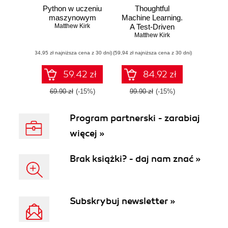
Python w uczeniu
Thoughtful
maszynowym
Machine Learning.
Matthew Kirk
A Test-Driven
Matthew Kirk
Approach
(34,95 zł najniższa cena z 30 dni)
(59,94 zł najniższa cena z 30 dni)
59.42 zł
84.92 zł
69.90 zł
(-15%)
99.90 zł
(-15%)
Program partnerski - zarabiaj
więcej »
Brak książki? - daj nam znać »
Subskrybuj newsletter »