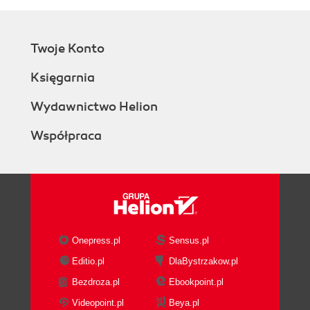
Twoje Konto
Księgarnia
Wydawnictwo Helion
Współpraca
Onepress.pl
Sensus.pl
Editio.pl
DlaBystrzakow.pl
Bezdroza.pl
Ebookpoint.pl
Videopoint.pl
Beya.pl