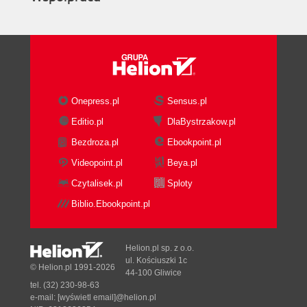
Onepress.pl
Sensus.pl
Editio.pl
DlaBystrzakow.pl
Bezdroza.pl
Ebookpoint.pl
Videopoint.pl
Beya.pl
Czytalisek.pl
Sploty
Biblio.Ebookpoint.pl
Helion.pl sp. z o.o.
ul. Kościuszki 1c
© Helion.pl 1991-2026
44-100 Gliwice
tel. (32) 230-98-63
e-mail:
[wyświetl email]@helion.pl