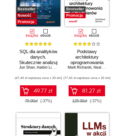
Bestseller
Bestseller
Nowość
Promocja
Promocja
książka
ebook
książka
ebook
SQL dla analityków
Podstawy
danych.
architektury
Skutecznie analizuj
oprogramowania
Jun Shan
dane, wyciągaj
,
Haibin Li
,
Matt Goldwasser
Mark Richards
dla inżynierów.
,
Upom Malik
,
Neal Ford
,
Benjamin Johnston
wartościowe
Wydanie II
(47,40 zł najniższa cena z 30 dni)
wnioski i opanuj
(77,40 zł najniższa cena z 30 dni)
zaawansowany
SQL na potrzeby
49.77 zł
81.27 zł
praktycznych
zastosowań.
79.00zł
(-37%)
129.00zł
(-37%)
Wydanie IV