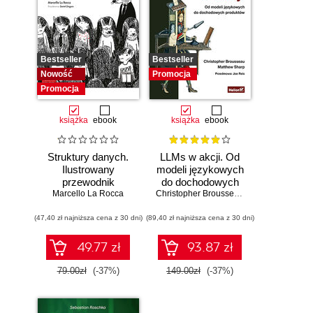
Bestseller
Bestseller
Nowość
Promocja
Promocja
książka
ebook
książka
ebook
Struktury danych.
LLMs w akcji. Od
Ilustrowany
modeli językowych
przewodnik
do dochodowych
Marcello La Rocca
produktów
Christopher Brousseau
,
Matt Sharp
(47,40 zł najniższa cena z 30 dni)
(89,40 zł najniższa cena z 30 dni)
49.77 zł
93.87 zł
79.00zł
(-37%)
149.00zł
(-37%)