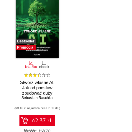
Bestseller
Promocja
książka
ebook
Stwórz własne AI.
Jak od podstaw
zbudować duży
model językowy
Sebastian Raschka
(59,40 zł najniższa cena z 30 dni)
62.37 zł
99.00zł
(-37%)