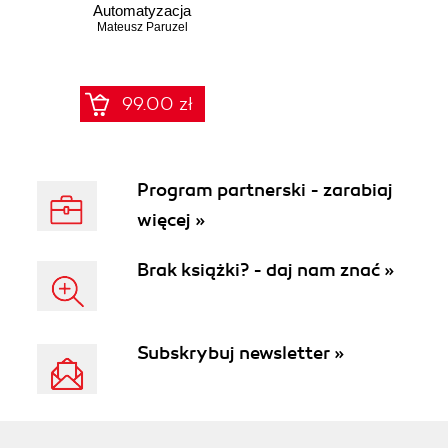
Automatyzacja
tworzenia aplikacji
Mateusz Paruzel
w Javie
99.00 zł
Program partnerski - zarabiaj
więcej »
Brak książki? - daj nam znać »
Subskrybuj newsletter »