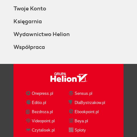
Twoje Konto
Księgarnia
Wydawnictwo Helion
Współpraca
Onepress.pl
Sensus.pl
Editio.pl
DlaBystrzakow.pl
Bezdroza.pl
Ebookpoint.pl
Videopoint.pl
Beya.pl
Czytalisek.pl
Sploty