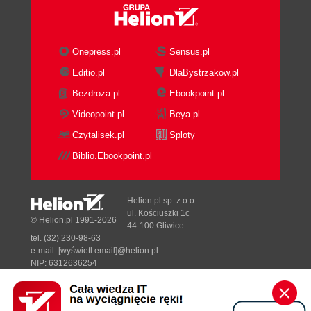
Onepress.pl
Sensus.pl
Editio.pl
DlaBystrzakow.pl
Bezdroza.pl
Ebookpoint.pl
Videopoint.pl
Beya.pl
Czytalisek.pl
Sploty
Biblio.Ebookpoint.pl
Helion.pl sp. z o.o.
ul. Kościuszki 1c
© Helion.pl 1991-2026
44-100 Gliwice
tel. (32) 230-98-63
e-mail:
[wyświetl email]@helion.pl
NIP: 6312636254
Regon: 241989027
Designed with ♥ by
Tonik.pl