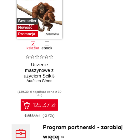
Bestseller
Nowość
Promocja
książka
ebook
Uczenie
maszynowe z
użyciem Scikit-
Learn i PyTorch.
Aurélien Géron
Koncepcje,
(139,30 zł najniższa cena z 30
narzędzia i techniki
dni)
umożliwiające
konstruowanie
125.37 zł
inteligentnych
systemów
199.00zł
(-37%)
Program partnerski - zarabiaj
więcej »