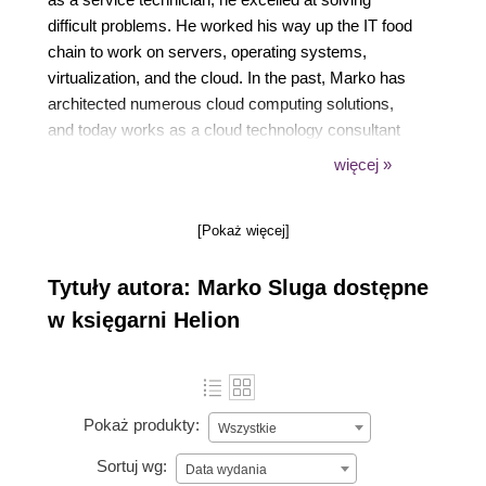
difficult problems. He worked his way up the IT food
chain to work on servers, operating systems,
virtualization, and the cloud. In the past, Marko has
architected numerous cloud computing solutions,
and today works as a cloud technology consultant
and an Authorized Amazon Instructor. He is AWS-
więcej »
certified, holding the Architect, SysOps, and
Developer Associate AWS certifications, the
[Pokaż więcej]
DevOps and Architect Professional AWS
certification, and the Security, Advanced
Tytuły autora: Marko Sluga dostępne
Networking, and Big Data Specialty AWS
certifications.
w księgarni Helion
Pokaż produkty:
Wszystkie
Sortuj wg:
Data wydania