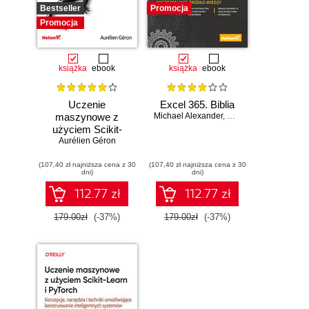
Bestseller
Promocja
Promocja
książka
ebook
książka
ebook
Uczenie
Excel 365. Biblia
maszynowe z
Michael Alexander
,
Dick Kusleika
użyciem Scikit-
Learn, Keras i
Aurélien Géron
TensorFlow.
(107,40 zł najniższa cena z 30
Wydanie III
(107,40 zł najniższa cena z 30
dni)
dni)
112.77 zł
112.77 zł
179.00zł
(-37%)
179.00zł
(-37%)