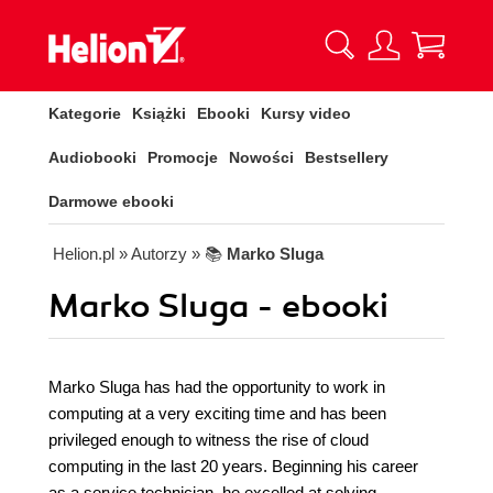
Kategorie
Książki
Ebooki
Kursy video
Audiobooki
Promocje
Nowości
Bestsellery
Darmowe ebooki
Helion.pl
» Autorzy
» 📚
Marko Sluga
Marko Sluga - ebooki
Marko Sluga has had the opportunity to work in
computing at a very exciting time and has been
privileged enough to witness the rise of cloud
computing in the last 20 years. Beginning his career
as a service technician, he excelled at solving