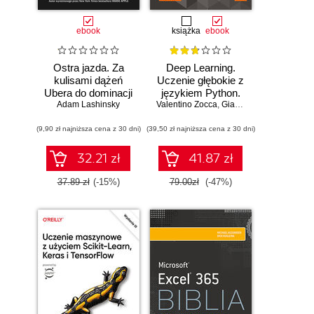
ebook
książka
ebook
Ostra jazda. Za
Deep Learning.
kulisami dążeń
Uczenie głębokie z
Ubera do dominacji
językiem Python.
Adam Lashinsky
na świecie
Valentino Zocca
Sztuczna
,
Gianmario Spacagna
,
D
inteligencja i sieci
(9,90 zł najniższa cena z 30 dni)
(39,50 zł najniższa cena z 30 dni)
neuronowe
32.21 zł
41.87 zł
37.89 zł
(-15%)
79.00zł
(-47%)