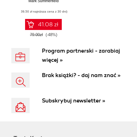
przy użyciu C++
Mark Summerfield
(39,50 zł najniższa cena z 30 dni)
41.08 zł
79.00zł
(-48%)
Program partnerski - zarabiaj
więcej »
Brak książki? - daj nam znać »
Subskrybuj newsletter »