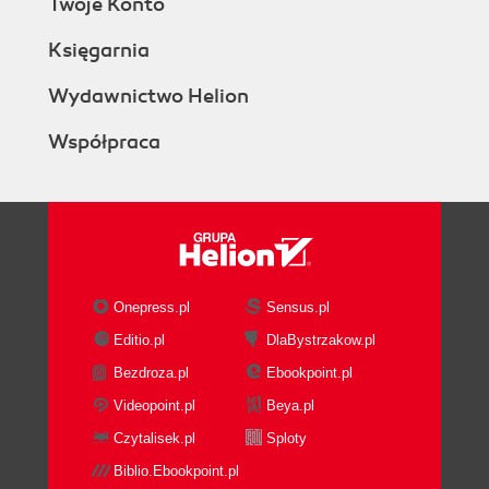
Twoje Konto
Księgarnia
Wydawnictwo Helion
Współpraca
Onepress.pl
Sensus.pl
Editio.pl
DlaBystrzakow.pl
Bezdroza.pl
Ebookpoint.pl
Videopoint.pl
Beya.pl
Czytalisek.pl
Sploty
Biblio.Ebookpoint.pl