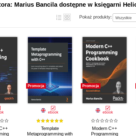
tora: Marius Bancila dostępne w księgarni Heli
Pokaż produkty:
Wszystkie
Promocja
Promocja
ok
ebook
ebook
 C++
Template
Modern C++
ming
Metaprogramming with
Programming