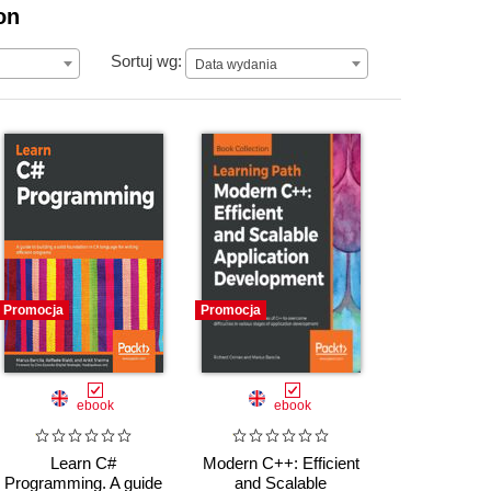
on
Data wydania
Sortuj wg:
Data wydania
Promocja
Promocja
ebook
ebook
Learn C#
Modern C++: Efficient
Programming. A guide
and Scalable