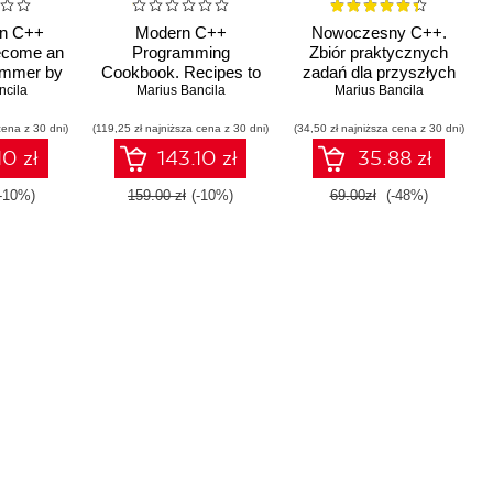
n C++
Modern C++
Nowoczesny C++.
ecome an
Programming
Zbiór praktycznych
ammer by
Cookbook. Recipes to
zadań dla przyszłych
l-world
ncila
explore data structure,
Marius Bancila
Marius Bancila
ekspertów
ms
multithreading, and
cena z 30 dni)
(119,25 zł najniższa cena z 30 dni)
networking in C++17
(34,50 zł najniższa cena z 30 dni)
10 zł
143.10 zł
35.88 zł
-10%)
159.00 zł
(-10%)
69.00zł
(-48%)