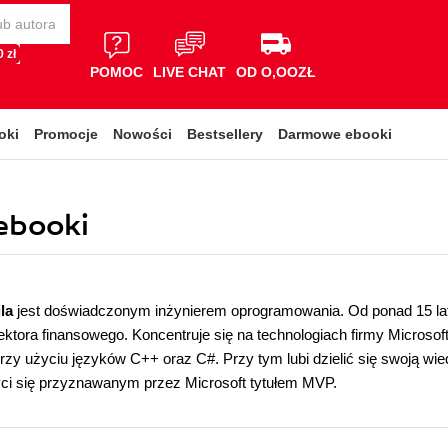
 zł
POMOC
LIVE CHAT
OD O,OOZŁ
oki
Promocje
Nowości
Bestsellery
Darmowe ebooki
 ebooki
ila
jest doświadczonym inżynierem oprogramowania. Od ponad 15 lat
ektora finansowego. Koncentruje się na technologiach firmy Microsoft
zy użyciu języków C++ oraz C#. Przy tym lubi dzielić się swoją wi
ci się przyznawanym przez Microsoft tytułem MVP.