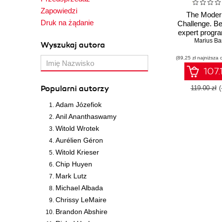
Zapowiedzi
The Moder
Druk na żądanie
Challenge. B
expert progr
solving rea
Marius Ba
Wyszukaj autora
proble
(89,25 zł najniższa 
107.
Popularni autorzy
119.00 zł
(
Adam Józefiok
Anil Ananthaswamy
Witold Wrotek
Aurélien Géron
Witold Krieser
Chip Huyen
Mark Lutz
Michael Albada
Chrissy LeMaire
Brandon Abshire