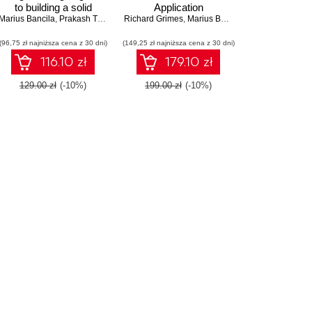
to building a solid
Application
Marius Bancila
foundation in C#
,
Prakash Tripathi
,
Development. Leverage
Richard Grimes
Raffaele Rialdi
,
,
Ankit Sharma
Marius Bancila
language for writing
the modern features of
(96,75 zł najniższa cena z 30 dni)
efficient programs
(149,25 zł najniższa cena z 30 dni)
C++ to overcome
difficulties in various
116.10 zł
179.10 zł
stages of application
development
129.00 zł
(-10%)
199.00 zł
(-10%)