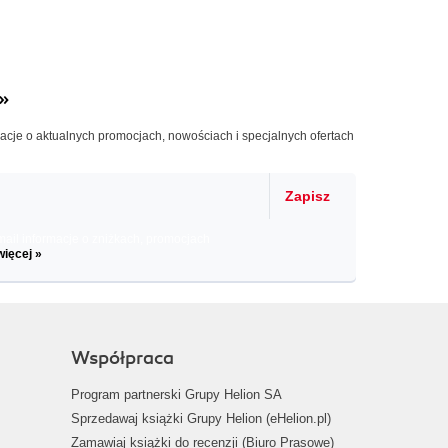
»
macje o aktualnych promocjach, nowościach i specjalnych ofertach
Zapisz
il informacje o zniżkach, promocjach
więcej »
Współpraca
Program partnerski Grupy Helion SA
Sprzedawaj książki Grupy Helion (eHelion.pl)
Zamawiaj książki do recenzji (Biuro Prasowe)