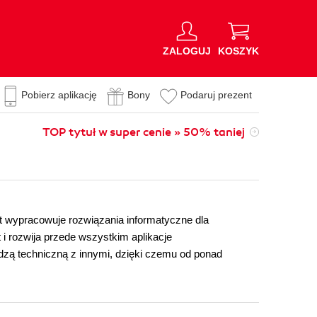
ZALOGUJ
KOSZYK
Pobierz aplikację
Bony
Podaruj prezent
TOP tytuł w super cenie » 50% taniej
 wypracowuje rozwiązania informatyczne dla
 i rozwija przede wszystkim aplikacje
edzą techniczną z innymi, dzięki czemu od ponad