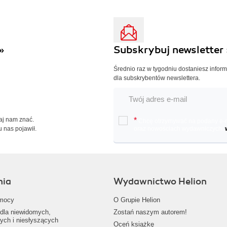
»
Subskrybuj newsletter 
Średnio raz w tygodniu dostaniesz infor
dla subskrybentów newslettera.
Daj nam znać.
*
Chcę otrzymywać na podany e-ma
u nas pojawił.
oraz nowościach wydawniczych.
nia
Wydawnictwo Helion
mocy
O Grupie Helion
dla niewidomych,
Zostań naszym autorem!
ych i niesłyszących
Oceń książkę