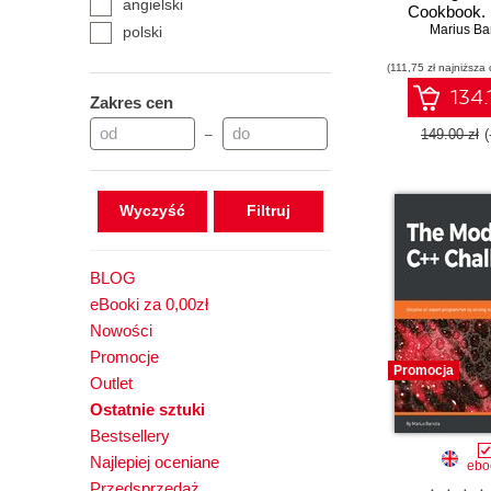
angielski
Cookbook. 
Modern C+
Marius Ba
polski
comprehe
(111,75 zł najniższa 
solutions for
all previous s
134.
Zakres cen
Third Edi
149.00 zł
–
Wyczyść
BLOG
eBooki za 0,00zł
Nowości
Promocje
Promocja
Outlet
Ostatnie sztuki
Bestsellery
Najlepiej oceniane
ebo
Przedsprzedaż