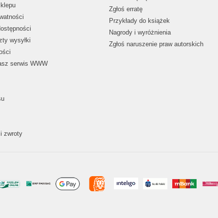
klepu
Zgłoś erratę
ywatności
Przykłady do książek
dostępności
Nagrody i wyróżnienia
zty wysyłki
Zgłoś naruszenie praw autorskich
ości
nasz serwis WWW
su
i zwroty