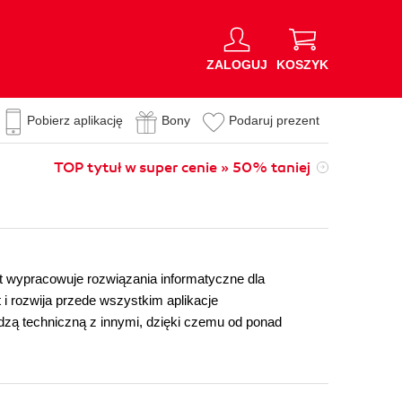
ZALOGUJ
KOSZYK
Pobierz aplikację
Bony
Podaruj prezent
TOP tytuł w super cenie » 50% taniej
 wypracowuje rozwiązania informatyczne dla
 i rozwija przede wszystkim aplikacje
edzą techniczną z innymi, dzięki czemu od ponad