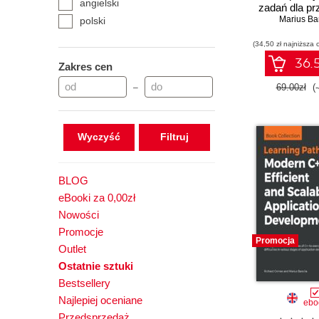
angielski
zadań dla pr
Marius Ba
eksper
polski
(34,50 zł najniższa 
36.5
Zakres cen
69.00zł
(
–
Wyczyść
BLOG
eBooki za 0,00zł
Nowości
Promocje
Promocja
Outlet
Ostatnie sztuki
Bestsellery
Najlepiej oceniane
ebo
Przedsprzedaż