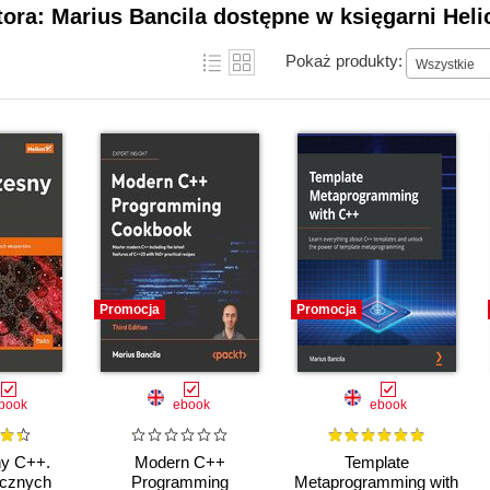
tora: Marius Bancila dostępne w księgarni Heli
Pokaż produkty:
Wszystkie
Promocja
Promocja
book
ebook
ebook
y C++.
Modern C++
Template
ycznych
Programming
Metaprogramming with