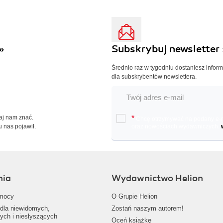
»
Subskrybuj newsletter 
Średnio raz w tygodniu dostaniesz infor
dla subskrybentów newslettera.
Daj nam znać.
*
Chcę otrzymywać na podany e-ma
u nas pojawił.
oraz nowościach wydawniczych.
nia
Wydawnictwo Helion
mocy
O Grupie Helion
dla niewidomych,
Zostań naszym autorem!
ych i niesłyszących
Oceń książkę