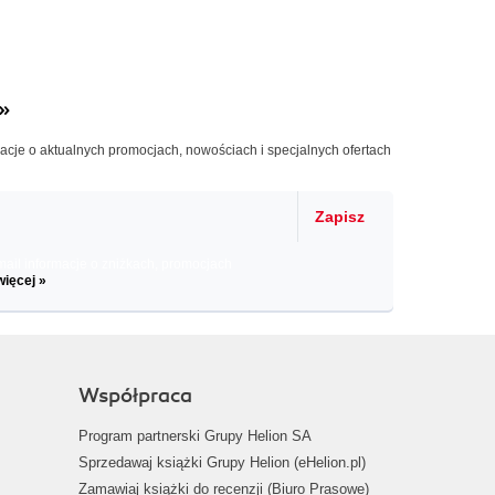
»
macje o aktualnych promocjach, nowościach i specjalnych ofertach
Zapisz
il informacje o zniżkach, promocjach
więcej »
Współpraca
Program partnerski Grupy Helion SA
Sprzedawaj książki Grupy Helion (eHelion.pl)
Zamawiaj książki do recenzji (Biuro Prasowe)