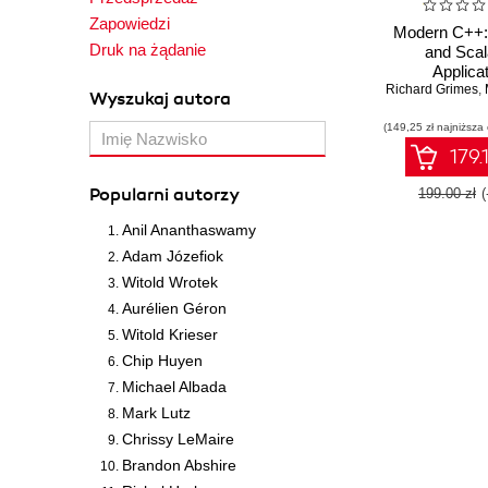
Zapowiedzi
Modern C++: 
Druk na żądanie
and Scal
Applica
Development.
Richard Grimes
,
Wyszukaj autora
the modern fe
(149,25 zł najniższa
C++ to ov
difficulties i
179.
stages of app
develop
Popularni autorzy
199.00 zł
Anil Ananthaswamy
Adam Józefiok
Witold Wrotek
Aurélien Géron
Witold Krieser
Chip Huyen
Michael Albada
Mark Lutz
Chrissy LeMaire
Brandon Abshire