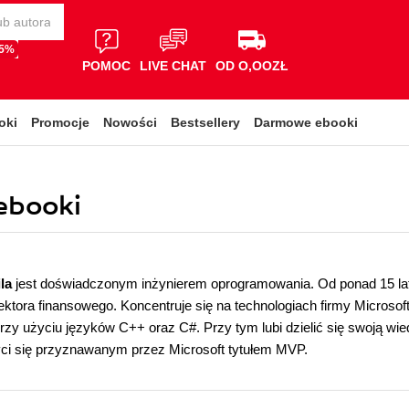
65%
POMOC
LIVE CHAT
OD O,OOZŁ
oki
Promocje
Nowości
Bestsellery
Darmowe ebooki
 ebooki
ila
jest doświadczonym inżynierem oprogramowania. Od ponad 15 lat
ektora finansowego. Koncentruje się na technologiach firmy Microsoft
zy użyciu języków C++ oraz C#. Przy tym lubi dzielić się swoją wi
ci się przyznawanym przez Microsoft tytułem MVP.