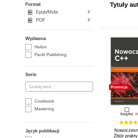
Tytuły au
Format
Epub/Mobi
8
PDF
8
Wydawca
Helion
Packt Publishing
Serie
Promocja
Cookbook
Mastering
książka
e
Nowoczesn
Język publikacji
Zbiór prakt