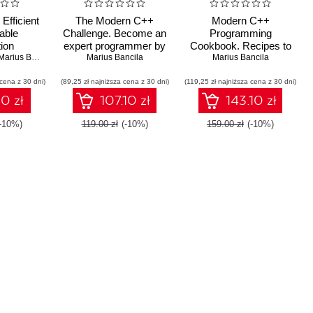
Efficient
The Modern C++
Modern C++
able
Challenge. Become an
Programming
tion
expert programmer by
Cookbook. Recipes to
 Leverage
Marius Bancila
solving real-world
Marius Bancila
explore data structure,
Marius Bancila
atures of
problems
multithreading, and
 cena z 30 dni)
ercome
(89,25 zł najniższa cena z 30 dni)
(119,25 zł najniższa cena z 30 dni)
networking in C++17
n various
10 zł
107.10 zł
143.10 zł
lication
ment
(-10%)
119.00 zł
(-10%)
159.00 zł
(-10%)