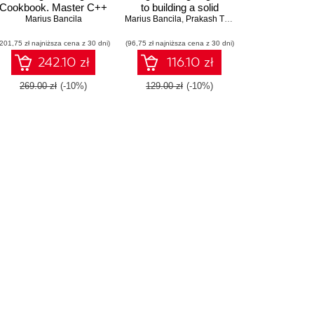
Cookbook. Master C++
to building a solid
core language and
Marius Bancila
Marius Bancila
foundation in C#
,
Prakash Tripathi
,
Raffaele Rialdi
,
standard library
language for writing
(201,75 zł najniższa cena z 30 dni)
features, with over 100
(96,75 zł najniższa cena z 30 dni)
efficient programs
recipes, updated to
242.10 zł
116.10 zł
C++20 - Second Edition
269.00 zł
(-10%)
129.00 zł
(-10%)